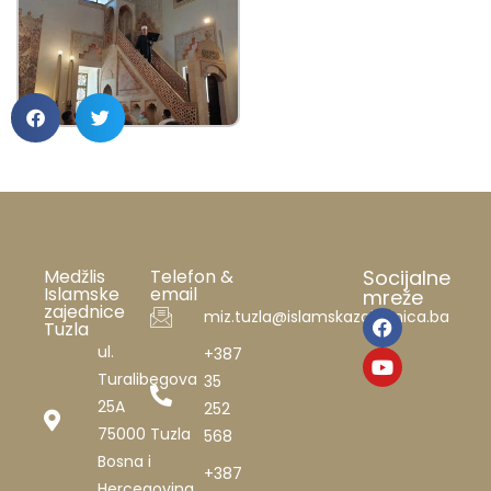
Medžlis
Telefon &
Socijalne
Islamske
email
mreže
zajednice
miz.tuzla@islamskazajednica.ba
Tuzla
ul.
+387
Turalibegova
35
25A
252
75000 Tuzla
568
Bosna i
+387
Hercegovina