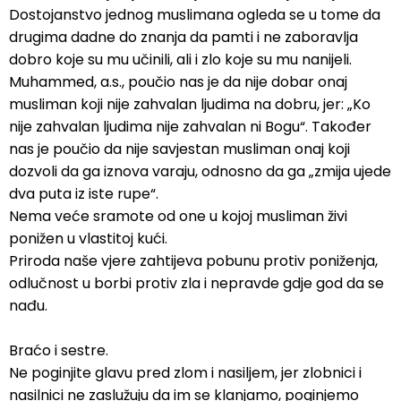
Dostojanstvo jednog muslimana ogleda se u tome da
drugima dadne do znanja da pamti i ne zaboravlja
dobro koje su mu učinili, ali i zlo koje su mu nanijeli.
Muhammed, a.s., poučio nas je da nije dobar onaj
musliman koji nije zahvalan ljudima na dobru, jer: „Ko
nije zahvalan ljudima nije zahvalan ni Bogu“. Također
nas je poučio da nije savjestan musliman onaj koji
dozvoli da ga iznova varaju, odnosno da ga „zmija ujede
dva puta iz iste rupe“.
Nema veće sramote od one u kojoj musliman živi
ponižen u vlastitoj kući.
Priroda naše vjere zahtijeva pobunu protiv poniženja,
odlučnost u borbi protiv zla i nepravde gdje god da se
nađu.
Braćo i sestre.
Ne poginjite glavu pred zlom i nasiljem, jer zlobnici i
nasilnici ne zaslužuju da im se klanjamo, poginjemo