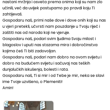
nastani mržnja i osveta prema onima koji su nam zlo
učinili, već da uvijek postupamo po pravdi koju Ti
zahtijevaš.
Gospodaru naš, primi naše dove i dove onih koji su nas
u vjeri pretekli, učvrsti nam pouzdanje u Tvoju riječ i
zaštiti nas od naroda koji ne vjeruje.
Gospodaru naš, podari svim ljudima Svoju milost i
blagoslov i uputi nas stazama mira i dobročinstva
kojima ćeš Ti biti zadovoljan.
Gospodaru naš, podari nam dobro na ovom svijetu i
dobro na budućem svijetu i sačuvaj nas teških
dunjalučkih iskušenja, bolesti i rata.
Gospodaru naš, Ti si mir i od Tebe je mir, neka se slavi
ime Tvoje uzvišeno, o Plemeniti!
Amin!