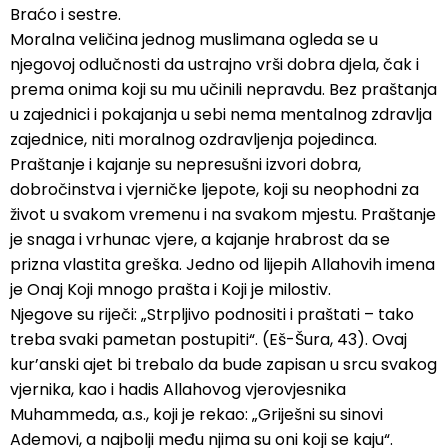
Braćo i sestre.
Moralna veličina jednog muslimana ogleda se u
njegovoj odlučnosti da ustrajno vrši dobra djela, čak i
prema onima koji su mu učinili nepravdu. Bez praštanja
u zajednici i pokajanja u sebi nema mentalnog zdravlja
zajednice, niti moralnog ozdravljenja pojedinca.
Praštanje i kajanje su nepresušni izvori dobra,
dobročinstva i vjerničke ljepote, koji su neophodni za
život u svakom vremenu i na svakom mjestu. Praštanje
je snaga i vrhunac vjere, a kajanje hrabrost da se
prizna vlastita greška. Jedno od lijepih Allahovih imena
je Onaj Koji mnogo prašta i Koji je milostiv.
Njegove su riječi: „Strpljivo podnositi i praštati – tako
treba svaki pametan postupiti“. (Eš-Šura, 43). Ovaj
kur’anski ajet bi trebalo da bude zapisan u srcu svakog
vjernika, kao i hadis Allahovog vjerovjesnika
Muhammeda, a.s., koji je rekao: „Griješni su sinovi
Ademovi, a najbolji među njima su oni koji se kaju“.