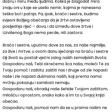
dobru i miru među ljudima. Kolika je blagodat mira
znaju oni u koje se uselio nemir, kojima je nanesena
teška bol i patnja. Pa, ipak, braćo i sestre, budimo
svjesni Božijeg obećanja da je žrtvi ostavljena
posljednja riječ – dova, i da između dove žrtve i
Uzvišenog Boga nema perde, niti zastora.
Braćo i sestre, uputimo dove za nas, za naše najmilije,
za žive i mrtve, u ovom danu sjećanja na braću i sestre
čiji životi su postali vječni zalog naših zemaljskih života.
Gospodaru naš, Tebi okrećemo lica naša, moleći Te za
Tvoju pomoć i zaštitu: zaštiti nas i druge od zle napasti
naše i zle napasti dušmana naših, koji prema nama
mržnju pokazuju i samilosti nemaju.
Gospodaru naš, obraduj naše šehide Tvojom zaštitom,
milošću i oprostom, onako kako si im to u Svojoj knjizi
obećao.
Gospodaru naš, pomozi nam da se u prsima našim ne