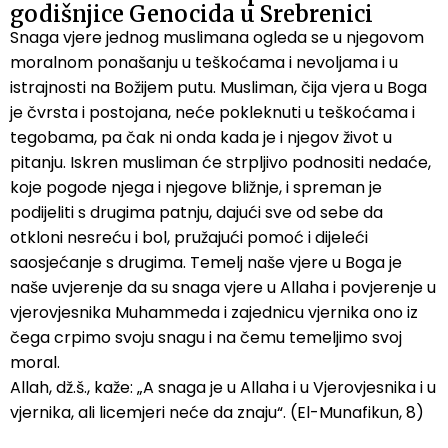
godišnjice Genocida u Srebrenici
Snaga vjere jednog muslimana ogleda se u njegovom
moralnom ponašanju u teškoćama i nevoljama i u
istrajnosti na Božijem putu. Musliman, čija vjera u Boga
je čvrsta i postojana, neće pokleknuti u teškoćama i
tegobama, pa čak ni onda kada je i njegov život u
pitanju. Iskren musliman će strpljivo podnositi nedaće,
koje pogode njega i njegove bližnje, i spreman je
podijeliti s drugima patnju, dajući sve od sebe da
otkloni nesreću i bol, pružajući pomoć i dijeleći
saosjećanje s drugima. Temelj naše vjere u Boga je
naše uvjerenje da su snaga vjere u Allaha i povjerenje u
vjerovjesnika Muhammeda i zajednicu vjernika ono iz
čega crpimo svoju snagu i na čemu temeljimo svoj
moral.
Allah, dž.š., kaže: „A snaga je u Allaha i u Vjerovjesnika i u
vjernika, ali licemjeri neće da znaju“. (El-Munafikun, 8)