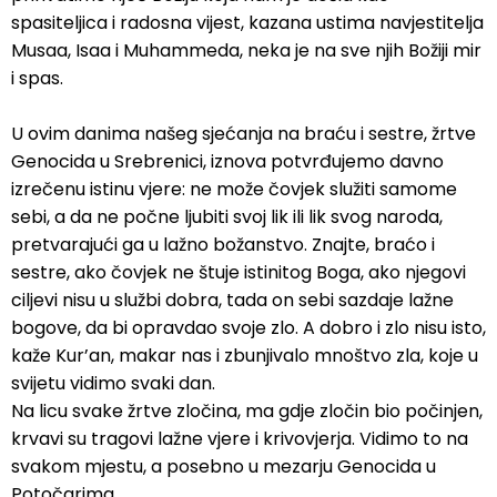
spasiteljica i radosna vijest, kazana ustima navjestitelja
Musaa, Isaa i Muhammeda, neka je na sve njih Božiji mir
i spas.
U ovim danima našeg sjećanja na braću i sestre, žrtve
Genocida u Srebrenici, iznova potvrđujemo davno
izrečenu istinu vjere: ne može čovjek služiti samome
sebi, a da ne počne ljubiti svoj lik ili lik svog naroda,
pretvarajući ga u lažno božanstvo. Znajte, braćo i
sestre, ako čovjek ne štuje istinitog Boga, ako njegovi
ciljevi nisu u službi dobra, tada on sebi sazdaje lažne
bogove, da bi opravdao svoje zlo. A dobro i zlo nisu isto,
kaže Kur’an, makar nas i zbunjivalo mnoštvo zla, koje u
svijetu vidimo svaki dan.
Na licu svake žrtve zločina, ma gdje zločin bio počinjen,
krvavi su tragovi lažne vjere i krivovjerja. Vidimo to na
svakom mjestu, a posebno u mezarju Genocida u
Potočarima.