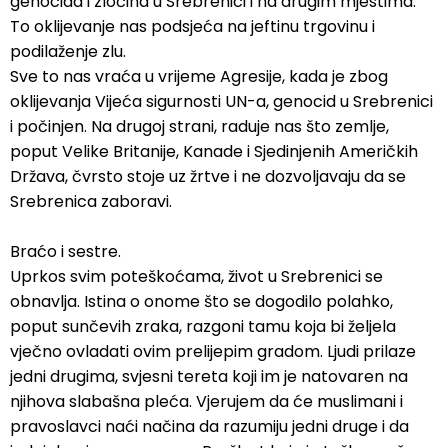
genocida i zločina u Srebrenici i na drugim mjestima.
To oklijevanje nas podsjeća na jeftinu trgovinu i
podilaženje zlu.
Sve to nas vraća u vrijeme Agresije, kada je zbog
oklijevanja Vijeća sigurnosti UN-a, genocid u Srebrenici
i počinjen. Na drugoj strani, raduje nas što zemlje,
poput Velike Britanije, Kanade i Sjedinjenih Američkih
Država, čvrsto stoje uz žrtve i ne dozvoljavaju da se
Srebrenica zaboravi.
Braćo i sestre.
Uprkos svim poteškoćama, život u Srebrenici se
obnavlja. Istina o onome što se dogodilo polahko,
poput sunčevih zraka, razgoni tamu koja bi željela
vječno ovladati ovim prelijepim gradom. Ljudi prilaze
jedni drugima, svjesni tereta koji im je natovaren na
njihova slabašna pleća. Vjerujem da će muslimani i
pravoslavci naći načina da razumiju jedni druge i da