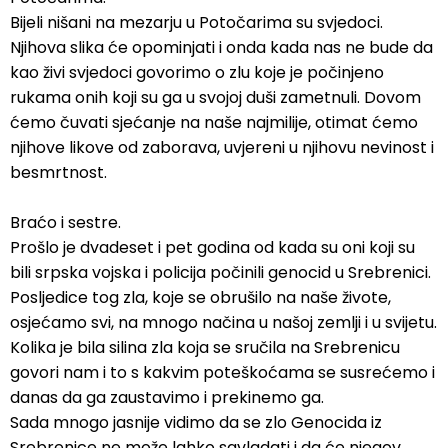
Bijeli nišani na mezarju u Potočarima su svjedoci.
Njihova slika će opominjati i onda kada nas ne bude da
kao živi svjedoci govorimo o zlu koje je počinjeno
rukama onih koji su ga u svojoj duši zametnuli. Dovom
ćemo čuvati sjećanje na naše najmilije, otimat ćemo
njihove likove od zaborava, uvjereni u njihovu nevinost i
besmrtnost.
Braćo i sestre.
Prošlo je dvadeset i pet godina od kada su oni koji su
bili srpska vojska i policija počinili genocid u Srebrenici.
Posljedice tog zla, koje se obrušilo na naše živote,
osjećamo svi, na mnogo načina u našoj zemlji i u svijetu.
Kolika je bila silina zla koja se sručila na Srebrenicu
govori nam i to s kakvim poteškoćama se susrećemo i
danas da ga zaustavimo i prekinemo ga.
Sada mnogo jasnije vidimo da se zlo Genocida iz
Srebrenice ne može lahko savladati i da će njegov