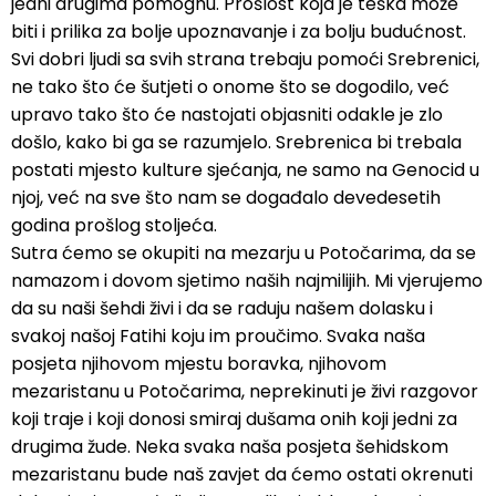
jedni drugima pomognu. Prošlost koja je teška može
biti i prilika za bolje upoznavanje i za bolju budućnost.
Svi dobri ljudi sa svih strana trebaju pomoći Srebrenici,
ne tako što će šutjeti o onome što se dogodilo, već
upravo tako što će nastojati objasniti odakle je zlo
došlo, kako bi ga se razumjelo. Srebrenica bi trebala
postati mjesto kulture sjećanja, ne samo na Genocid u
njoj, već na sve što nam se događalo devedesetih
godina prošlog stoljeća.
Sutra ćemo se okupiti na mezarju u Potočarima, da se
namazom i dovom sjetimo naših najmilijih. Mi vjerujemo
da su naši šehdi živi i da se raduju našem dolasku i
svakoj našoj Fatihi koju im proučimo. Svaka naša
posjeta njihovom mjestu boravka, njihovom
mezaristanu u Potočarima, neprekinuti je živi razgovor
koji traje i koji donosi smiraj dušama onih koji jedni za
drugima žude. Neka svaka naša posjeta šehidskom
mezaristanu bude naš zavjet da ćemo ostati okrenuti