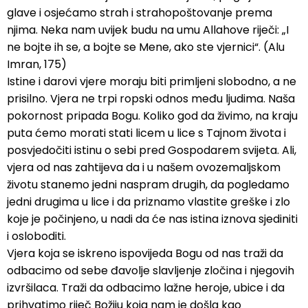
glave i osjećamo strah i strahopoštovanje prema
njima. Neka nam uvijek budu na umu Allahove riječi: „I
ne bojte ih se, a bojte se Mene, ako ste vjernici“. (Alu
Imran, 175)
Istine i darovi vjere moraju biti primljeni slobodno, a ne
prisilno. Vjera ne trpi ropski odnos među ljudima. Naša
pokornost pripada Bogu. Koliko god da živimo, na kraju
puta ćemo morati stati licem u lice s Tajnom života i
posvjedočiti istinu o sebi pred Gospodarem svijeta. Ali,
vjera od nas zahtijeva da i u našem ovozemaljskom
životu stanemo jedni naspram drugih, da pogledamo
jedni drugima u lice i da priznamo vlastite greške i zlo
koje je počinjeno, u nadi da će nas istina iznova sjediniti
i osloboditi.
Vjera koja se iskreno ispovijeda Bogu od nas traži da
odbacimo od sebe đavolje slavljenje zločina i njegovih
izvršilaca. Traži da odbacimo lažne heroje, ubice i da
prihvatimo riječ Božiju koja nam je došla kao