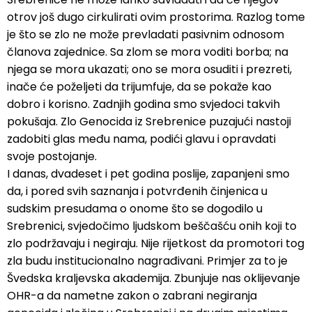
otrov još dugo cirkulirati ovim prostorima. Razlog tome
je što se zlo ne može prevladati pasivnim odnosom
članova zajednice. Sa zlom se mora voditi borba; na
njega se mora ukazati; ono se mora osuditi i prezreti,
inače će poželjeti da trijumfuje, da se pokaže kao
dobro i korisno. Zadnjih godina smo svjedoci takvih
pokušaja. Zlo Genocida iz Srebrenice puzajući nastoji
zadobiti glas među nama, podići glavu i opravdati
svoje postojanje.
I danas, dvadeset i pet godina poslije, zapanjeni smo
da, i pored svih saznanja i potvrđenih činjenica u
sudskim presudama o onome što se dogodilo u
Srebrenici, svjedočimo ljudskom beščašću onih koji to
zlo podržavaju i negiraju. Nije rijetkost da promotori tog
zla budu institucionalno nagrađivani. Primjer za to je
Švedska kraljevska akademija. Zbunjuje nas oklijevanje
OHR-a da nametne zakon o zabrani negiranja