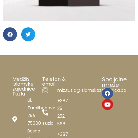
Medžlis
Telefon &
Socijalne
Islamske
email
mreže
zajednice
miz.tuzla@islamskazajednica.ba
Tuzla
ul.
+387
Turalibegova
35
25A
252
75000 Tuzla
568
Bosna i
+387