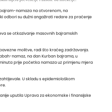
ja bajram-namaza na otvorenom, na
i odbori su dužni angažirati redare za praćenje
ijeva se otkazivanje masovnih bajramskih
obavezne molitve, radi što kraćeg zadržavanja.
. Sabah-namaz, na dan Kurban bajrama, u
 minuta prije početka namaza uz primjenu mjera
 zahtijevale. U skladu s epidemiološkom
re.
anije uputila Uprava za ekonomske i finansijske