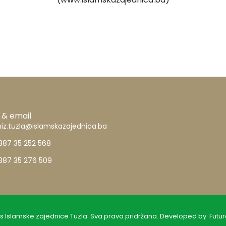
 & email
iz.tuzla@islamskazajednica.ba
387 35 252 568
387 35 276 509
s Islamske zajednice Tuzla. Sva prava pridržana. Developed by:
Futur