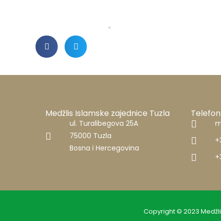
Medžlis Islamske zajednice Tuzla
Telefon
ul. Turalibegova 25A
m
75000 Tuzla
+
Bosna i Hercegovina
+
Copyright © 2023 Medžli