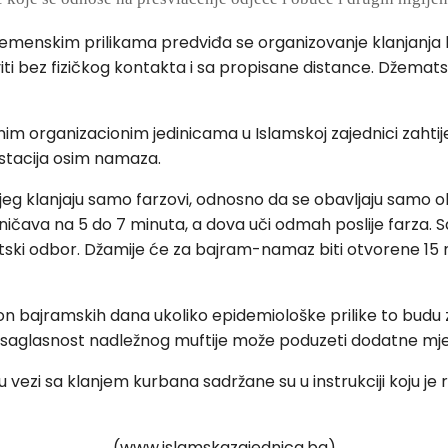
remenskim prilikama predviđa se organizovanje klanjan
ti bez fizičkog kontakta i sa propisane distance. Džematsk
žnim organizacionim jedinicama u Islamskoj zajednici zaht
estacija osim namaza.
njeg klanjaju samo farzovi, odnosno da se obavljaju samo 
ničava na 5 do 7 minuta, a dova uči odmah poslije farza
tski odbor. Džamije će za bajram-namaz biti otvorene 15
kon bajramskih dana ukoliko epidemiološke prilike to budu
z saglasnost nadležnog muftije može poduzeti dodatne mje
ezi sa klanjem kurbana sadržane su u instrukciji koju je r
(www.islamskazajednica.ba)