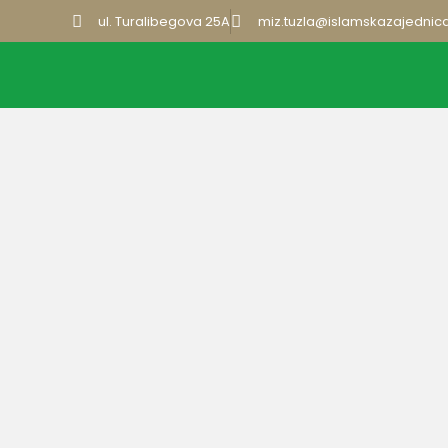
ul. Turalibegova 25A
miz.tuzla@islamskazajednic