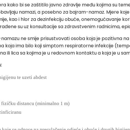
a kako bi se zaštitilo javno zdravlje među kojima su temelj
 obavljaju namazi, a posebno za bajram-namaz. Mjere koje 
ije, kao i hlor za dezinfekciju obuće, onemogućavanje kori
zrađene su uz konsultacije sa zdravstvenim radnicima, ep
-namazu ne smije prisustvovati osoba koja je pozitivna na 
ba koja ima bilo koji simptom respiratorne infekcije (tempera
na ili lica sa kojima je u redovnom kontaktu a koja je u samo
:
igijenu te uzeti abdest
u fizičku distancu (minimalno 1 m)
zinficiranu
 koje se odnose na presvlačenje odjeće i obuće i drugih higijens