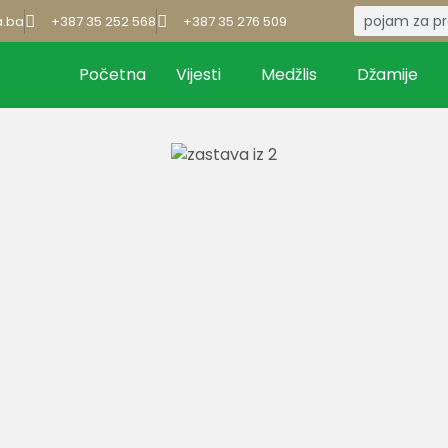
a.ba
+387 35 252 568
+387 35 276 509
Početna
Vijesti
Medžlis
Džamije