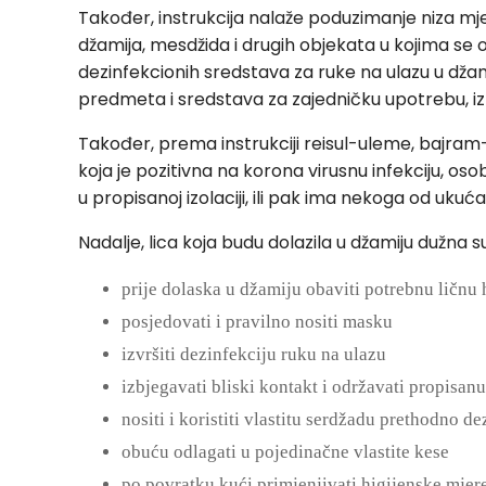
Također, instrukcija nalaže poduzimanje niza mjer
džamija, mesdžida i drugih objekata u kojima se
dezinfekcionih sredstava za ruke na ulazu u džam
predmeta i sredstava za zajedničku upotrebu, i
Također, prema instrukciji reisul-uleme, bajram
koja je pozitivna na korona virusnu infekciju, oso
u propisanoj izolaciji, ili pak ima nekoga od ukuća
Nadalje, lica koja budu dolazila u džamiju dužna su
prije dolaska u džamiju obaviti potrebnu ličnu h
posjedovati i pravilno nositi masku
izvršiti dezinfekciju ruku na ulazu
izbjegavati bliski kontakt i održavati propisan
nositi i koristiti vlastitu serdžadu prethodno de
obuću odlagati u pojedinačne vlastite kese
po povratku kući primjenjivati higijenske mjere