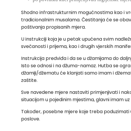
Shodno infrastrukturnim mogućnostima kao i v
tradicionalnim musalama. Čestitanja će se obavi
poštivanja propisanih mjera.
U instrukciji koja je u petak upućena svim nadle
svečanosti i prijema, kao i drugih vjerskih manif
Instrukcija predviđa i da se u džamijama do dalj
Isto se odnosi i na džuma-namaz. Hutba se ogra
džamiji/džematu će klanjati samo imam i džema
zaštite.
Sve navedene mjere nastaviti primjenjivati i na
situacijom u pojedinim mjestima, glavni imam u
Također, posebne mjere koje treba poduzimati u v
poslove.