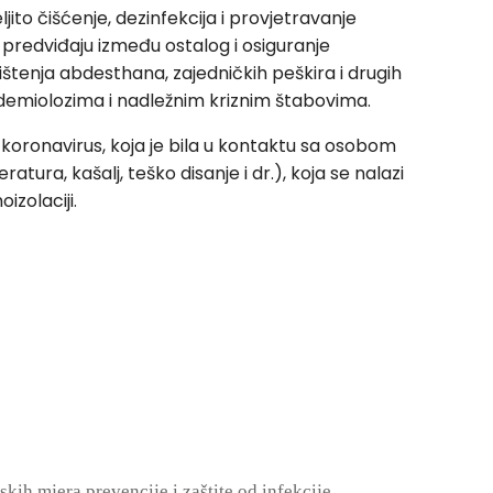
ito čišćenje, dezinfekcija i provjetravanje
predviđaju između ostalog i osiguranje
štenja abdesthana, zajedničkih peškira i drugih
idemiolozima i nadležnim kriznim štabovima.
koronavirus, koja je bila u kontaktu sa osobom
tura, kašalj, teško disanje i dr.), koja se nalazi
izolaciji.
kih mjera prevencije i zaštite od infekcije.