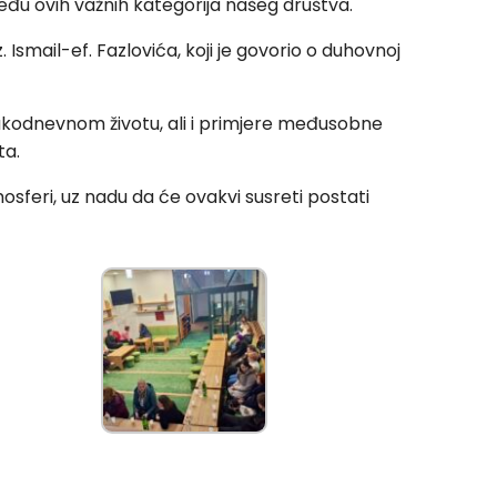
đu ovih važnih kategorija našeg društva.
smail-ef. Fazlovića, koji je govorio o duhovnoj
vakodnevnom životu, ali i primjere međusobne
ta.
osferi, uz nadu da će ovakvi susreti postati