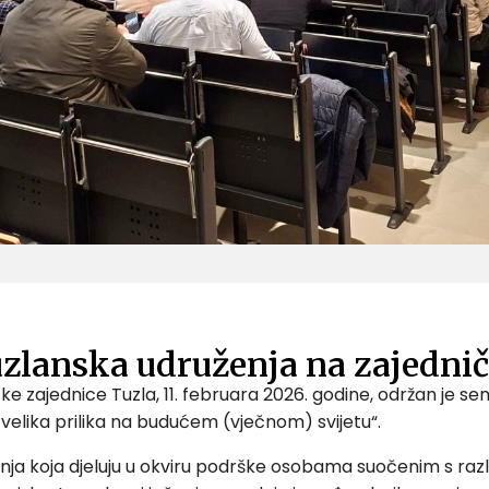
Tuzlanska udruženja na zajedn
 zajednice Tuzla, 11. februara 2026. godine, održan je se
 velika prilika na budućem (vječnom) svijetu“.
ja koja djeluju u okviru podrške osobama suočenim s razli