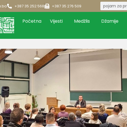
a.ba
+387 35 252 568
+387 35 276 509
Početna
Vijesti
Medžlis
Džamije