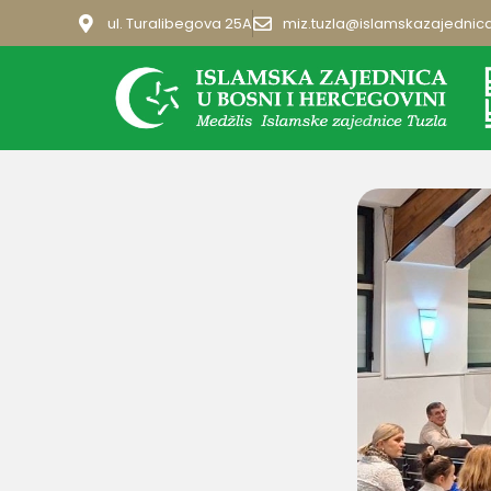
ul. Turalibegova 25A
miz.tuzla@islamskazajednic