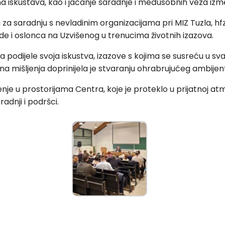
iskustava, kao i jačanje saradnje i međusobnih veza izme
aradnju s nevladinim organizacijama pri MIZ Tuzla, hfz. I
nade i oslonca na Uzvišenog u trenucima životnih izazova.
 podijele svoja iskustva, izazove s kojima se susreću u s
na mišljenja doprinijela je stvaranju ohrabrujućeg ambijen
je u prostorijama Centra, koje je proteklo u prijatnoj atm
adnji i podršci.