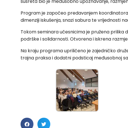
susreta bio je međusobno upoznavanje, razmjena 
Program je započeo predavanjem koordinatora za s
dimenziji iskušenja, snazi sabura te vrijednosti 
Tokom seminara učesnicima je pružena prilika da
podrške i solidarnosti. Otvorena i iskrena razmje
Na kraju programa upriličeno je zajedničko družen
trajna praksa i dodatni podsticaj međusobnoj sar