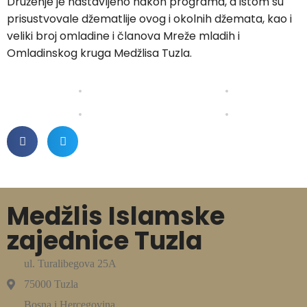
Druženje je nastavljeno nakon programa, a istom su
prisustvovale džematlije ovog i okolnih džemata, kao i
veliki broj omladine i članova Mreže mladih i
Omladinskog kruga Medžlisa Tuzla.
Medžlis Islamske
zajednice Tuzla
ul. Turalibegova 25A
75000 Tuzla
Bosna i Hercegovina