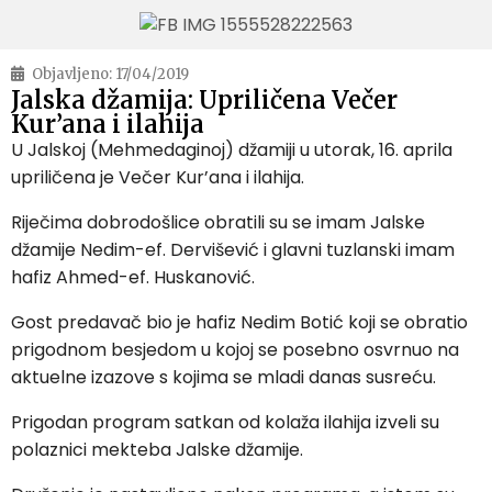
Objavljeno:
17/04/2019
Jalska džamija: Upriličena Večer
Kur’ana i ilahija
U Jalskoj (Mehmedaginoj) džamiji u utorak, 16. aprila
upriličena je Večer Kur’ana i ilahija.
Riječima dobrodošlice obratili su se imam Jalske
džamije Nedim-ef. Dervišević i glavni tuzlanski imam
hafiz Ahmed-ef. Huskanović.
Gost predavač bio je hafiz Nedim Botić koji se obratio
prigodnom besjedom u kojoj se posebno osvrnuo na
aktuelne izazove s kojima se mladi danas susreću.
Prigodan program satkan od kolaža ilahija izveli su
polaznici mekteba Jalske džamije.