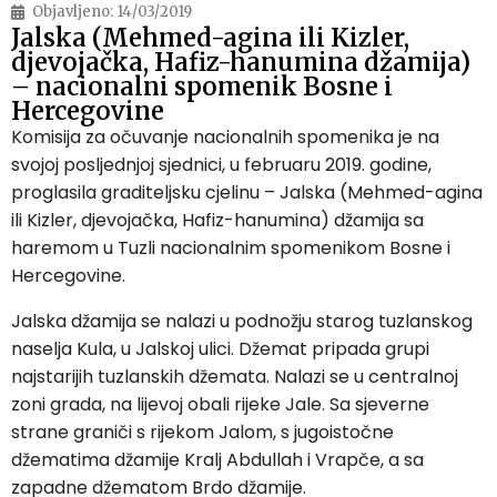
Objavljeno:
14/03/2019
Jalska (Mehmed-agina ili Kizler,
djevojačka, Hafiz-hanumina džamija)
– nacionalni spomenik Bosne i
Hercegovine
Komisija za očuvanje nacionalnih spomenika je na
svojoj posljednjoj sjednici, u februaru 2019. godine,
proglasila graditeljsku cjelinu – Jalska (Mehmed-agina
ili Kizler, djevojačka, Hafiz-hanumina) džamija sa
haremom u Tuzli nacionalnim spomenikom Bosne i
Hercegovine.
Jalska džamija se nalazi u podnožju starog tuzlanskog
naselja Kula, u Jalskoj ulici. Džemat pripada grupi
najstarijih tuzlanskih džemata. Nalazi se u centralnoj
zoni grada, na lijevoj obali rijeke Jale. Sa sjeverne
strane graniči s rijekom Jalom, s jugoistočne
džematima džamije Kralj Abdullah i Vrapče, a sa
zapadne džematom Brdo džamije.