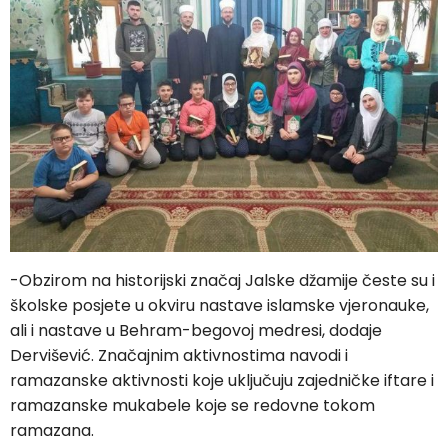
-Obzirom na historijski značaj Jalske džamije česte su i
školske posjete u okviru nastave islamske vjeronauke,
ali i nastave u Behram-begovoj medresi, dodaje
Dervišević. Značajnim aktivnostima navodi i
ramazanske aktivnosti koje uključuju zajedničke iftare i
ramazanske mukabele koje se redovne tokom
ramazana.