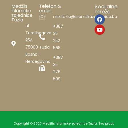
Medžlis
Telefon &
Socijalne
Islamske
email
mreže
zajednice
miz.tuzla@islamskazajednica.ba
Tuzla
ul.
+387
Turalibegova
35
25A
252
75000 Tuzla
568
Bosna i
+387
Hercegovina
35
276
509
Copyright © 2023 Medžlis Islamske zajednice Tuzla. Sva prava