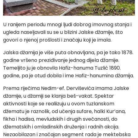
U ranijem periodu mnogi ljudi dobrog imovnog stanja i
ugleda naseljavali su se u blizini Jalske džamije, što
govori o njenoj prošlosti i značaju koji je imala.
Jalska džamija je više puta obnavljana, pa je tako 1878.
godine vršeno preziđivanje jednog dijela džamije.
Temeljito ju je obnovila Hafiz-hanuma Tuzlić 1890.
godine, pa je otud dobila i ime Hafiz-hanumina džamija.
Prema riječima Nedim-ef. Derviševića imama Jalske
džamije, u džamiji se klanja beš-vakat. Spektar
aktivnosti koje se realiizuju u ovom tuzlanskom
džematu je raznolik, od učenja sufare, halki Kur’ana,
fikha i hadisa, mevludskih i drugih svečanosti, do
džematskih i omladinskih druženja i radnih akcija.
Nezaobilazan i značajan segment rada je mektebska