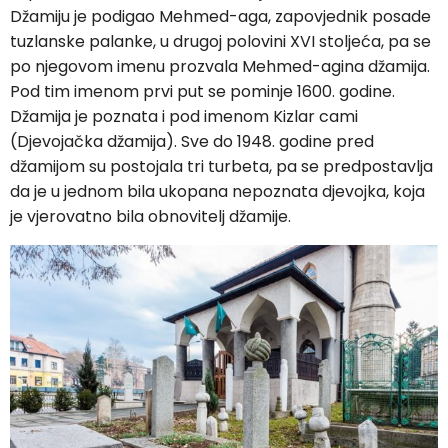
Džamiju je podigao Mehmed-aga, zapovjednik posade
tuzlanske palanke, u drugoj polovini XVI stoljeća, pa se
po njegovom imenu prozvala Mehmed-agina džamija.
Pod tim imenom prvi put se pominje 1600. godine.
Džamija je poznata i pod imenom Kizlar cami
(Djevojačka džamija). Sve do 1948. godine pred
džamijom su postojala tri turbeta, pa se predpostavlja
da je u jednom bila ukopana nepoznata djevojka, koja
je vjerovatno bila obnovitelj džamije.