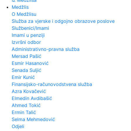
Iz Medžlisa
Medžlis
O Medžlisu
Služba za vjerske i odgojno obrazove poslove
Službenici/Imami
Imami u penziji
Izvršni odbor
Administrativno-pravna služba
Mersad Pašić
Esmir Hasanović
Senada Suljić
Emir Kunić
Finansijsko-računovodstvena služba
Azra Kovačević
Elmedin Avdibašić
Ahmed Tokić
Ermin Talić
Selma Mehmedović
Odjeli