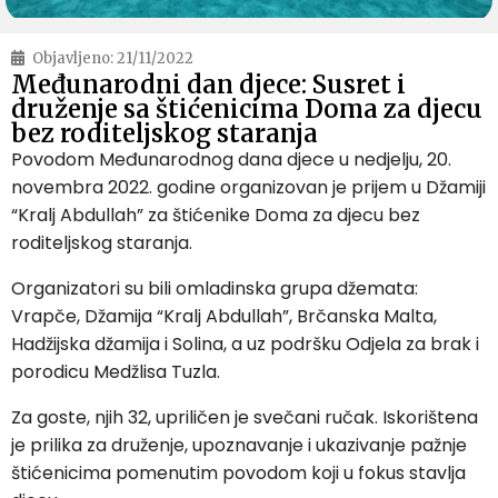
Objavljeno:
21/11/2022
Međunarodni dan djece: Susret i
druženje sa štićenicima Doma za djecu
bez roditeljskog staranja
Povodom Međunarodnog dana djece u nedjelju, 20.
novembra 2022. godine organizovan je prijem u Džamiji
“Kralj Abdullah” za štićenike Doma za djecu bez
roditeljskog staranja.
Organizatori su bili omladinska grupa džemata:
Vrapče, Džamija “Kralj Abdullah”, Brčanska Malta,
Hadžijska džamija i Solina, a uz podršku Odjela za brak i
porodicu Medžlisa Tuzla.
Za goste, njih 32, upriličen je svečani ručak. Iskorištena
je prilika za druženje, upoznavanje i ukazivanje pažnje
štićenicima pomenutim povodom koji u fokus stavlja