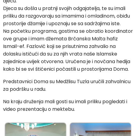
djecu.
Djeca su došla u pratnji svojih odgajatelja, te su imali
priliku da razgovaraju sa imamima i omladinom, obiđu
prostorije džamije i upoznaju se sa sadržajima iste.
Na početku programa, gostima se obratio koordinator
ove grupe i imam džemata Brčanska Malta hafiz
Ismail-ef. Fazlović koji se prisutnima zahvalio na
dolasku ističući da su za njih vrata naše Islamske
zajednice uvijek otvorena. Uručena je i novčana hedija
kako bi se svi štićenici počastili u prostorijama Doma.
Predstavnici Doma su Medžlisu Tuzla uručili zahvalnicu
za podršku u radu.
Na kraju druženja mali gosti su imali priliku pogledati i
video prezentaciju o mektebu.