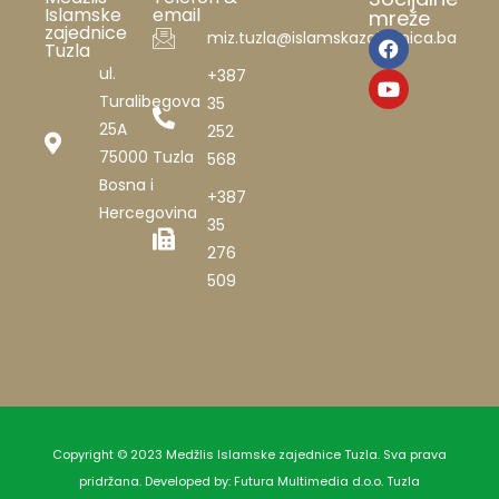
Islamske
email
mreže
zajednice
miz.tuzla@islamskazajednica.ba
Tuzla
ul.
+387
Turalibegova
35
25A
252
75000 Tuzla
568
Bosna i
+387
Hercegovina
35
276
509
Copyright © 2023 Medžlis Islamske zajednice Tuzla. Sva prava
pridržana. Developed by:
Futura Multimedia d.o.o. Tuzla