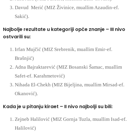
Davud Merić (MIZ Živinice, muallim Azaudin-ef.
Sakić).
Najbolje rezultate u kategoriji opće znanje – III nivo
ostvarili su:
Irfan Mujčić (MIZ Srebrenik, muallim Emir-ef.
Brašnjić)
Adna Bajraktarević (MIZ Bosanski Šamac, muallim
Safet-ef. Karahmetović)
Nihada El-Chekh (MIZ Bijeljina, muallim Mirsad-ef.
Okanović).
Kada je u pitanju kiraet – II nivo najbolji su bili:
Zejneb Halilović (MIZ Gornja Tuzla, muallim Isad-ef.
Halilović)