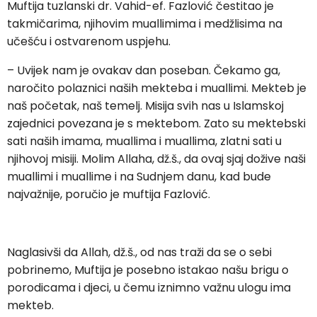
Muftija tuzlanski dr. Vahid-ef. Fazlović čestitao je
takmičarima, njihovim muallimima i medžlisima na
učešću i ostvarenom uspjehu.
– Uvijek nam je ovakav dan poseban. Čekamo ga,
naročito polaznici naših mekteba i muallimi. Mekteb je
naš početak, naš temelj. Misija svih nas u Islamskoj
zajednici povezana je s mektebom. Zato su mektebski
sati naših imama, muallima i muallima, zlatni sati u
njihovoj misiji. Molim Allaha, dž.š., da ovaj sjaj dožive naši
muallimi i muallime i na Sudnjem danu, kad bude
najvažnije, poručio je muftija Fazlović.
Naglasivši da Allah, dž.š., od nas traži da se o sebi
pobrinemo, Muftija je posebno istakao našu brigu o
porodicama i djeci, u čemu iznimno važnu ulogu ima
mekteb.