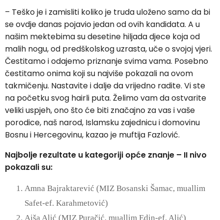
– Teško je i zamisliti koliko je truda uloženo samo da bi
se ovdje danas pojavio jedan od ovih kandidata. A u
našim mektebima su desetine hiljada djece koja od
malih nogu, od predškolskog uzrasta, uče o svojoj vjeri.
Čestitamo i odajemo priznanje svima vama. Posebno
čestitamo onima koji su najviše pokazali na ovom
takmičenju. Nastavite i dalje da vrijedno radite. Vi ste
na početku svog hairli puta. Želimo vam da ostvarite
veliki uspjeh, ono što će biti značajno za vas i vaše
porodice, naš narod, Islamsku zajednicu i domovinu
Bosnu i Hercegovinu, kazao je muftija Fazlović.
Najbolje rezultate u kategoriji opće znanje – II nivo
pokazali su:
Amna Bajraktarević (MIZ Bosanski Šamac, muallim
Safet-ef. Karahmetović)
Aiša Alić (MIZ Puračić, muallim Edin-ef. Alić)