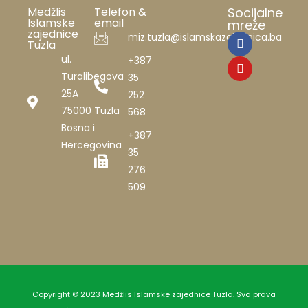
Medžlis
Telefon &
Socijalne
Islamske
email
mreže
zajednice
miz.tuzla@islamskazajednica.ba
Tuzla
ul.
+387
Turalibegova
35
25A
252
75000 Tuzla
568
Bosna i
+387
Hercegovina
35
276
509
Copyright © 2023 Medžlis Islamske zajednice Tuzla. Sva prava