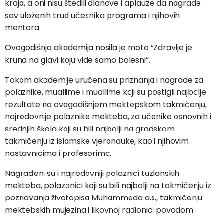
kraja, a oni nisu štedili dlanove i aplauze da nagrade
sav uloženih trud učesnika programa i njihovih
mentora.
Ovogodišnja akademija nosila je moto “Zdravlje je
kruna na glavi koju vide samo bolesni”.
Tokom akademije uručena su priznanja i nagrade za
polaznike, muallime i muallime koji su postigli najbolje
rezultate na ovogodišnjem mektepskom takmičenju,
najredovnije polaznike mekteba, za učenike osnovnih i
srednjih škola koji su bili najbolji na gradskom
takmičenju iz islamske vjeronauke, kao i njihovim
nastavnicima i profesorima.
Nagrađeni su i najredovniji polaznici tuzlanskih
mekteba, polazanici koji su bili najbolji na takmičenju iz
poznavanja životopisa Muhammeda a.s., takmičenju
mektebskih mujezina i likovnoj radionici povodom