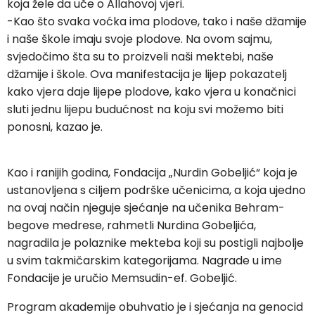
koja žele da uče o Allahovoj vjeri.
-Kao što svaka voćka ima plodove, tako i naše džamije
i naše škole imaju svoje plodove. Na ovom sajmu,
svjedočimo šta su to proizveli naši mektebi, naše
džamije i škole. Ova manifestacija je lijep pokazatelj
kako vjera daje lijepe plodove, kako vjera u konačnici
sluti jednu lijepu budućnost na koju svi možemo biti
ponosni, kazao je.
Kao i ranijih godina, Fondacija „Nurdin Gobeljić“ koja je
ustanovljena s ciljem podrške učenicima, a koja ujedno
na ovaj način njeguje sjećanje na učenika Behram-
begove medrese, rahmetli Nurdina Gobeljića,
nagradila je polaznike mekteba koji su postigli najbolje
u svim takmičarskim kategorijama. Nagrade u ime
Fondacije je uručio Memsudin-ef. Gobeljić.
Program akademije obuhvatio je i sjećanja na genocid