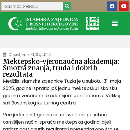
Objavljeno:
31/05/2025
Mektepsko-vjeronaučna akademija:
Smotra znanja, truda i dobrih
rezultata
Medžlis Islamske zajednice Tuzla je u subotu, 31. maja
2025. godine ispratio još jednu mektepsku i školsku
godinu svečanom akademijom upriličenom u Velikoj
sali Bosanskog kulturnog centra.
Već jedanaest godina se na svečan i posebno
osmišljen način ispraća mektepska godina, dijeli
radost postignutih rezultata i prezentira ono što se