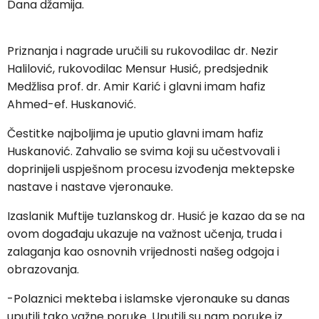
Dana džamija.
Priznanja i nagrade uručili su rukovodilac dr. Nezir
Halilović, rukovodilac Mensur Husić, predsjednik
Medžlisa prof. dr. Amir Karić i glavni imam hafiz
Ahmed-ef. Huskanović.
Čestitke najboljima je uputio glavni imam hafiz
Huskanović. Zahvalio se svima koji su učestvovali i
doprinijeli uspješnom procesu izvođenja mektepske
nastave i nastave vjeronauke.
Izaslanik Muftije tuzlanskog dr. Husić je kazao da se na
ovom događaju ukazuje na važnost učenja, truda i
zalaganja kao osnovnih vrijednosti našeg odgoja i
obrazovanja.
-Polaznici mekteba i islamske vjeronauke su danas
uputili tako važne poruke. Uputili su nam poruke iz