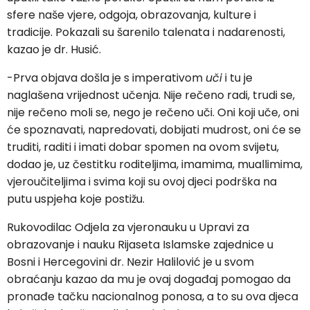
sfere naše vjere, odgoja, obrazovanja, kulture i
tradicije. Pokazali su šarenilo talenata i nadarenosti,
kazao je dr. Husić.
-Prva objava došla je s imperativom
uči
i tu je
naglašena vrijednost učenja. Nije rečeno radi, trudi se,
nije rečeno moli se, nego je rečeno uči. Oni koji uče, oni
će spoznavati, napredovati, dobijati mudrost, oni će se
truditi, raditi i imati dobar spomen na ovom svijetu,
dodao je, uz čestitku roditeljima, imamima, muallimima,
vjeroučiteljima i svima koji su ovoj djeci podrška na
putu uspjeha koje postižu.
Rukovodilac Odjela za vjeronauku u Upravi za
obrazovanje i nauku Rijaseta Islamske zajednice u
Bosni i Hercegovini dr. Nezir Halilović je u svom
obraćanju kazao da mu je ovaj događaj pomogao da
pronađe tačku nacionalnog ponosa, a to su ova djeca