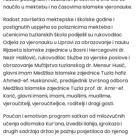
naučilo u mektebu i na časovima islamske vjeronauke.
Radost završetka mektepske i školske godine i
postignutih uspjeha sa polaznicima mekteba i
učenicima tuzlanskih škola podijelili su rukovodilac
Odjela za vjeronauku u Upravi za obrazovanje i nauku
Rijaseta Islamske zajednice u Bosni i Hercegovini dr.
Nezir Halilović, rukovodilac Službe za vjerske poslove i
obrazovanje Muftijstva tuzlanskog dr. Mensur Husić,
glavni imam Medžlisa Islamske zajednice Tuzla hafiz
Ahmed-ef. Huskanović, predsjednik Izvršnog odbora
Medžlisa Islamske zajednice Tuzla prof. dr. Amir-ef.
Karić, glavni imami, imami, muallimi, muallime,
vjeroučitelji, vjeroučiteljice, roditelji i dragi gosti.
Poučan i emotivan program satkan od milozvučnih
učenja odlomaka Kur’ana, izvedbi ilahija, igrokaza i
drugih sadržaja držao je pažnju posjetilaca do njenog