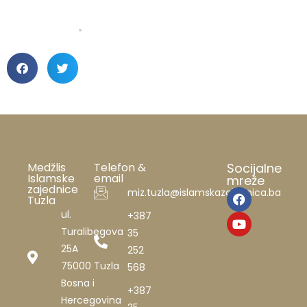
Medžlis
Telefon &
Socijalne
Islamske
email
mreže
zajednice
miz.tuzla@islamskazajednica.ba
Tuzla
ul.
+387
Turalibegova
35
25A
252
75000 Tuzla
568
Bosna i
+387
Hercegovina