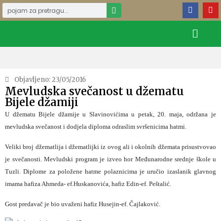
Objavljeno:
23/05/2016
Mevludska svečanost u džematu
Bijele džamiji
U džematu Bijele džamije u Slavinovićima u petak, 20. maja, održana je
mevludska svečanost i dodjela diploma odraslim svršenicima hatmi.
Veliki broj džematlija i džematlijki iz ovog ali i okolnih džemata prisustvovao
je svečanosti. Mevludski program je izveo hor Međunarodne srednje škole u
Tuzli. Diplome za položene hatme polaznicima je uručio izaslanik glavnog
imama hafiza Ahmeda- ef.Huskanovića, hafiz Edin-ef. Peštalić.
Gost predavač je bio uvaženi hafiz Husejin-ef. Čajlaković.