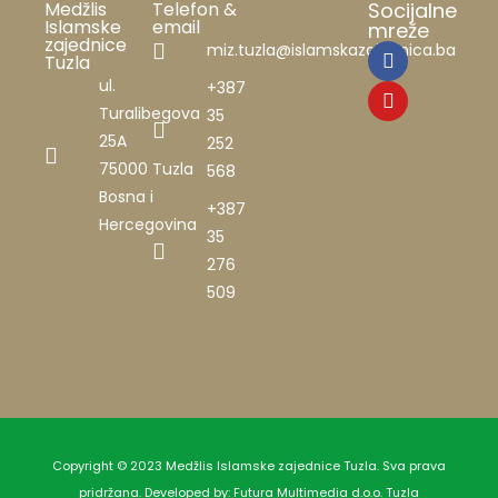
Medžlis
Telefon &
Socijalne
Islamske
email
mreže
zajednice
miz.tuzla@islamskazajednica.ba
Tuzla
ul.
+387
Turalibegova
35
25A
252
75000 Tuzla
568
Bosna i
+387
Hercegovina
35
276
509
Copyright © 2023 Medžlis Islamske zajednice Tuzla. Sva prava
pridržana. Developed by:
Futura Multimedia d.o.o. Tuzla