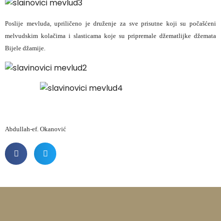
Poslije mevluda, upriličeno je druženje za sve prisutne koji su počašćeni
melvudskim kolačima i slasticama koje su pripremale džematlijke džemata
Bijele džamije.
Abdullah-ef. Okanović