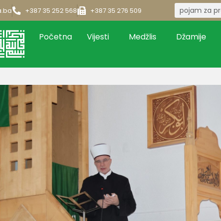
a.ba
+387 35 252 568
+387 35 276 509
Početna
Vijesti
Medžlis
Džamije