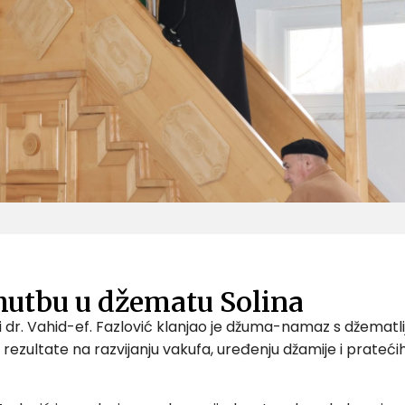
 hutbu u džematu Solina
ski dr. Vahid-ef. Fazlović klanjao je džuma-namaz s džema
zultate na razvijanju vakufa, uređenju džamije i pratećih 