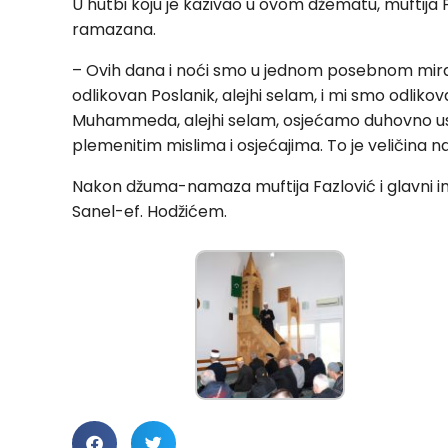
U hutbi koju je kazivao u ovom džematu, muftija 
ramazana.
– Ovih dana i noći smo u jednom posebnom mirad
odlikovan Poslanik, alejhi selam, i mi smo odlik
Muhammeda, alejhi selam, osjećamo duhovno ushi
plemenitim mislima i osjećajima. To je veličina n
Nakon džuma-namaza muftija Fazlović i glavni 
Sanel-ef. Hodžićem.