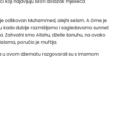
i koji najavljuju skori dolazak mjeseca
je odlikovan Muhammed, alejhi selam. A čime je
menu kada dublje razmišljamo i sagledavamo sunnet
 Zahvalni smo Allahu, dželle šanuhu, na ovako
islama, poručio je muftija.
ma u ovom džematu razgovarali su s imamom