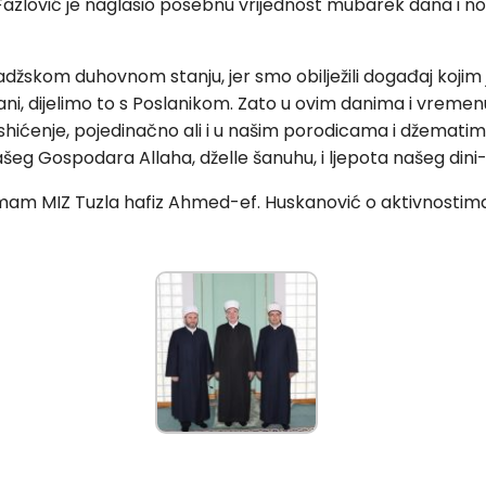
Fazlović je naglasio posebnu vrijednost mubarek dana i noć
žskom duhovnom stanju, jer smo obilježili događaj kojim 
ovani, dijelimo to s Poslanikom. Zato u ovim danima i vre
ćenje, pojedinačno ali i u našim porodicama i džematima.
ašeg Gospodara Allaha, dželle šanuhu, i ljepota našeg dini-
imam MIZ Tuzla hafiz Ahmed-ef. Huskanović o aktivnosti