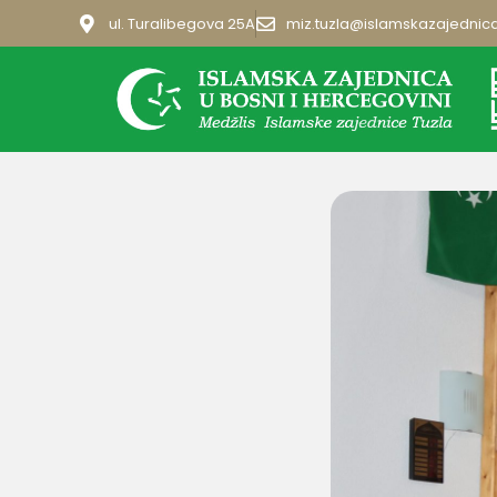
ul. Turalibegova 25A
miz.tuzla@islamskazajednic