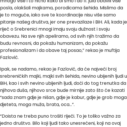
mnogo više i to hitno kako bi smo i do 11. jula obavili više
posla, olakšali majkama, porodicama šehida. Mislimo da
je to moguće, iako sve te koordinacije nisu više samo
pitanje našeg društva, jer one prevazilaze i BiH. Ali, kada je
riječ o Srebrenici mnogi imaju svoju dužnost i svoju
obavezu. Na sve njih apeliramo, od svih njih tražimo da
budu revnosni, da pokažu humanizam, da pokažu
profesionalizam i da obave taj posao,” rekao je muftija
Fazlović.
Ipak, se nadamo, rekao je Fazlović, da će najveći broj
srebreničkih majki, majki svih šehida, nevino ubijenih ljudi u
BiH, kao i svih nevino ubijenih ljudi, doći do tog trenutka da
njihova duša, njihovo srce bude mirnije zato što će kazati
“sada znam gdje je nišan, gdje je kabur, gdje je grob moga
djeteta, moga muža, brata, oca…”.
“Doista ne treba puno trošiti riječi. To je toliko važno za
jedno društvo. Bilo koji ljudi tako unesrećeni, koji na ovaj