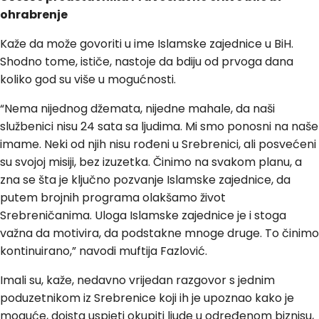
ohrabrenje
Kaže da može govoriti u ime Islamske zajednice u BiH.
Shodno tome, ističe, nastoje da bdiju od prvoga dana
koliko god su više u mogućnosti.
“Nema nijednog džemata, nijedne mahale, da naši
službenici nisu 24 sata sa ljudima. Mi smo ponosni na naše
imame. Neki od njih nisu rođeni u Srebrenici, ali posvećeni
su svojoj misiji, bez izuzetka. Činimo na svakom planu, a
zna se šta je ključno pozvanje Islamske zajednice, da
putem brojnih programa olakšamo život
Srebreničanima. Uloga Islamske zajednice je i stoga
važna da motivira, da podstakne mnoge druge. To činimo
kontinuirano,” navodi muftija Fazlović.
Imali su, kaže, nedavno vrijedan razgovor s jednim
poduzetnikom iz Srebrenice koji ih je upoznao kako je
moguće, doista uspjeti okupiti ljude u određenom biznisu,