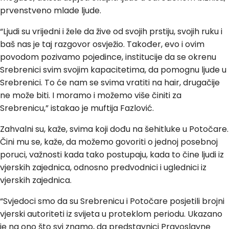
prvenstveno mlade ljude.
“Ljudi su vrijedni i žele da žive od svojih prstiju, svojih ruku i
baš nas je taj razgovor osvježio. Također, evo i ovim
povodom pozivamo pojedince, institucije da se okrenu
Srebrenici svim svojim kapacitetima, da pomognu ljude u
Srebrenici. To će nam se svima vratiti na hair, drugačije
ne može biti. I moramo i možemo više činiti za
Srebrenicu,” istakao je muftija Fazlović.
Zahvalni su, kaže, svima koji dođu na šehitluke u Potočare.
Čini mu se, kaže, da možemo govoriti o jednoj posebnoj
poruci, važnosti kada tako postupaju, kada to čine ljudi iz
vjerskih zajednica, odnosno predvodnici i uglednici iz
vjerskih zajednica.
“Svjedoci smo da su Srebrenicu i Potočare posjetili brojni
vjerski autoriteti iz svijeta u proteklom periodu. Ukazano
je na ono što svi znamo, da predstavnici Pravoslavne