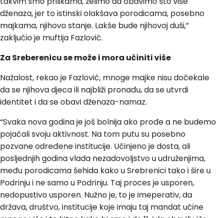
takvim smo prilikama, želimo da obavimo što više
dženaza, jer to istinski olakšava porodicama, posebno
majkama, njihovo stanje. Lakše bude njihovoj duši,”
zaključio je muftija Fazlović.
Za Sreberenicu se može i mora učiniti više
Nažalost, rekao je Fazlović, mnoge majke nisu dočekale
da se njihova djeca ili najbliži pronađu, da se utvrdi
identitet i da se obavi dženaza-namaz.
“Svaka nova godina je još bolnija ako prođe a ne budemo
pojačali svoju aktivnost. Na tom putu su posebno
pozvane određene institucije. Učinjeno je dosta, ali
posljednjih godina vlada nezadovoljstvo u udruženjima,
među porodicama šehida kako u Srebrenici tako i šire u
Podrinju i ne samo u Podrinju. Taj proces je usporen,
nedopustivo usporen. Nužno je, to je imeperativ, da
država, društvo, institucije koje imaju taj mandat učine