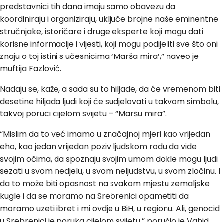
predstavnici tih dana imaju samo obavezu da
koordiniraju i organiziraju, uključe brojne naše eminentne
stručnjake, istoričare i druge eksperte koji mogu dati
korisne informacije i vijesti, koji mogu podijeliti sve što oni
znaju o toj istini s učesnicima ‘Marša mira’,” naveo je
muftija Fazlović.
Nadaju se, kaže, a sada su to hiljade, da će vremenom biti
desetine hiljada ljudi koji će sudjelovati u takvom simbolu,
takvoj poruci cijelom svijetu – “Maršu mira”.
“Mislim da to već imamo u značajnoj mjeri kao vrijedan
eho, kao jedan vrijedan poziv ljudskom rodu da vide
svojim očima, da spoznaju svojim umom dokle mogu ljudi
sezati u svom nedjelu, u svom neljudstvu, u svom zločinu. I
da to može biti opasnost na svakom mjestu zemaljske
kugle i da se moramo na Srebrenici opametiti da
moramo uzeti ibret i mi ovdje u BiH, u regionu. Ali, genocid
u Srebrenici je poruka cijelom svijetu,” poručio je Vahid