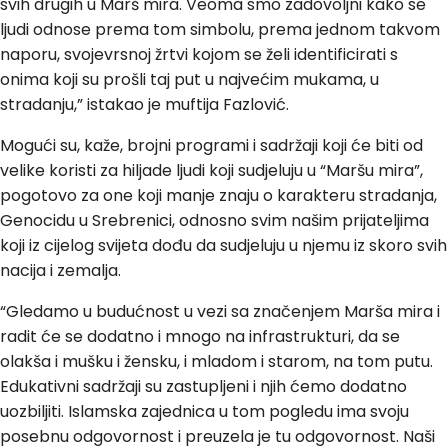
svih drugih u Marš mira. Veoma smo zadovoljni kako se
ljudi odnose prema tom simbolu, prema jednom takvom
naporu, svojevrsnoj žrtvi kojom se želi identificirati s
onima koji su prošli taj put u najvećim mukama, u
stradanju,” istakao je muftija Fazlović.
Mogući su, kaže, brojni programi i sadržaji koji će biti od
velike koristi za hiljade ljudi koji sudjeluju u “Maršu mira”,
pogotovo za one koji manje znaju o karakteru stradanja,
Genocidu u Srebrenici, odnosno svim našim prijateljima
koji iz cijelog svijeta dođu da sudjeluju u njemu iz skoro svih
nacija i zemalja.
“Gledamo u budućnost u vezi sa značenjem Marša mira i
radit će se dodatno i mnogo na infrastrukturi, da se
olakša i mušku i žensku, i mladom i starom, na tom putu.
Edukativni sadržaji su zastupljeni i njih ćemo dodatno
uozbiljiti. Islamska zajednica u tom pogledu ima svoju
posebnu odgovornost i preuzela je tu odgovornost. Naši