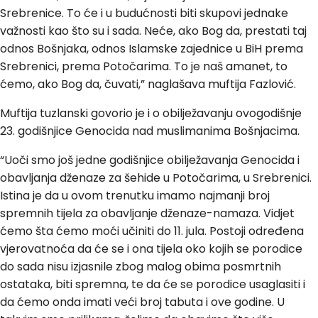
Srebrenice. To će i u budućnosti biti skupovi jednake
važnosti kao što su i sada. Neće, ako Bog da, prestati taj
odnos Bošnjaka, odnos Islamske zajednice u BiH prema
Srebrenici, prema Potočarima. To je naš amanet, to
ćemo, ako Bog da, čuvati,” naglašava muftija Fazlović.
Muftija tuzlanski govorio je i o obilježavanju ovogodišnje
23. godišnjice Genocida nad muslimanima Bošnjacima.
“Uoči smo još jedne godišnjice obilježavanja Genocida i
obavljanja dženaze za šehide u Potočarima, u Srebrenici.
Istina je da u ovom trenutku imamo najmanji broj
spremnih tijela za obavljanje dženaze-namaza. Vidjet
ćemo šta ćemo moći učiniti do 11. jula. Postoji određena
vjerovatnoća da će se i ona tijela oko kojih se porodice
do sada nisu izjasnile zbog malog obima posmrtnih
ostataka, biti spremna, te da će se porodice usaglasiti i
da ćemo onda imati veći broj tabuta i ove godine. U