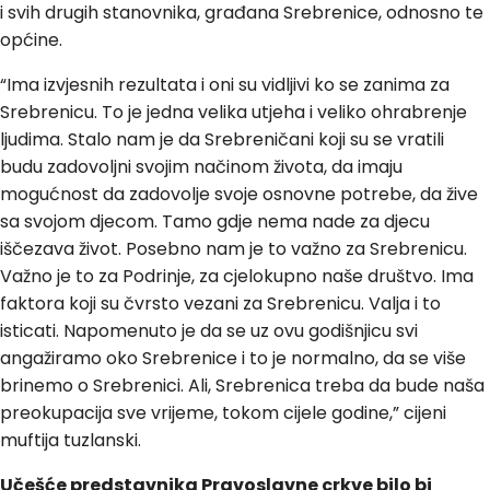
i svih drugih stanovnika, građana Srebrenice, odnosno te
općine.
“Ima izvjesnih rezultata i oni su vidljivi ko se zanima za
Srebrenicu. To je jedna velika utjeha i veliko ohrabrenje
ljudima. Stalo nam je da Srebreničani koji su se vratili
budu zadovoljni svojim načinom života, da imaju
mogućnost da zadovolje svoje osnovne potrebe, da žive
sa svojom djecom. Tamo gdje nema nade za djecu
iščezava život. Posebno nam je to važno za Srebrenicu.
Važno je to za Podrinje, za cjelokupno naše društvo. Ima
faktora koji su čvrsto vezani za Srebrenicu. Valja i to
isticati. Napomenuto je da se uz ovu godišnjicu svi
angažiramo oko Srebrenice i to je normalno, da se više
brinemo o Srebrenici. Ali, Srebrenica treba da bude naša
preokupacija sve vrijeme, tokom cijele godine,” cijeni
muftija tuzlanski.
Učešće predstavnika Pravoslavne crkve bilo bi