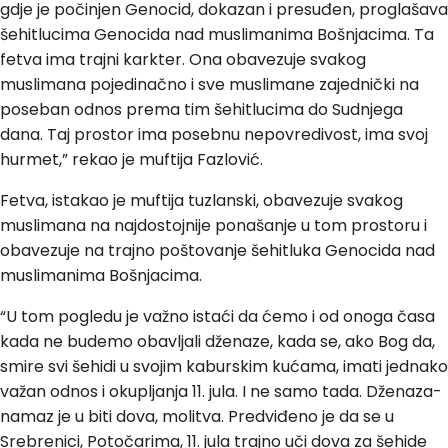
gdje je počinjen Genocid, dokazan i presuđen, proglašava
šehitlucima Genocida nad muslimanima Bošnjacima. Ta
fetva ima trajni karkter. Ona obavezuje svakog
muslimana pojedinačno i sve muslimane zajednički na
poseban odnos prema tim šehitlucima do Sudnjega
dana. Taj prostor ima posebnu nepovredivost, ima svoj
hurmet,” rekao je muftija Fazlović.
Fetva, istakao je muftija tuzlanski, obavezuje svakog
muslimana na najdostojnije ponašanje u tom prostoru i
obavezuje na trajno poštovanje šehitluka Genocida nad
muslimanima Bošnjacima.
“U tom pogledu je važno istaći da ćemo i od onoga časa
kada ne budemo obavljali dženaze, kada se, ako Bog da,
smire svi šehidi u svojim kaburskim kućama, imati jednako
važan odnos i okupljanja 11. jula. I ne samo tada. Dženaza-
namaz je u biti dova, molitva. Predviđeno je da se u
Srebrenici, Potočarima, 11. jula trajno uči dova za šehide