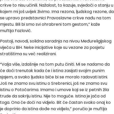
crkve to nisu učinili. Nažalost, to kazuje, svjedoči o stanju u
kojem mi još uvijek živimo. Ima rezona, ljudskog rezone, da
se upravo predstavnici Pravoslavne crkve nađu na tom
mjestu. Bili bi smo svi ohrabreni tom gestom,” kaže
muftija Fazlović.
Postoji, navodi, solidna saradnja na nivou Međureligijskog
vijeća u BiH. Neke inicijative koje su vezane za posjetu
stratištima su već realizirani.
“Valja više, izdašnije na tom putu činiti. Mi se nadamo da
će doći trenutak kada će i istina zasijati svojim punim
sjajem, a svako ljudsko biće bi se moralo radovati istini.
Još ne znamo svu istinu o Srebrenici, još ne znamo svu
istinu o Potočarima. Imamo i umove koji se iz petnih žila
trude da sakriju istinu. Nije to moguće. Istina je jača od
toga. Ona će doći na vidjelo. Bit će častan svako onaj ko
je doprinio da istina dođe na vidjelo,” poručio je muftija