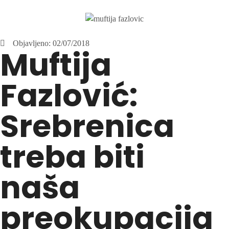
Objavljeno:
02/07/2018
Muftija
Fazlović:
Srebrenica
treba biti
naša
preokupacija