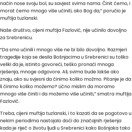
način nose svoju bol, su savjest svima nama. Činit ćemo, i
morat ćemo mnogo više učiniti, ako Bog da,” poručio je
muftija tuzlanski.
Naše društvo, cijeni muftija Fazlović, nije učinilo dovoljno
za Srebrenicu.
“Da smo učinili i mnogo više ne bi bilo dovoljno. Razmjeri
tragedije koja se desila Bošnjacima u Srebrenici su toliko
veliki da je, istinito govoreći, teško pronaći mnoga
rješenja, mnoge odgovore. Ali, svima bude lakše ako
znaju, ako su svjesni da činimo koliko možmo. Pitanje je da
li činimo koliko možemo? Lično mislim da moramo
mnogo više činiti i da možemo više učiniti,” smatra muftija
Fazlović.
Treba, cijeni muftija tuzlanski, i to kazati da se pogotovo u
nekim periodima nastojalo doći do značajnih rješenja
kada je riječ o životu ljudi u Srebrenici kako Bošnjaka tako