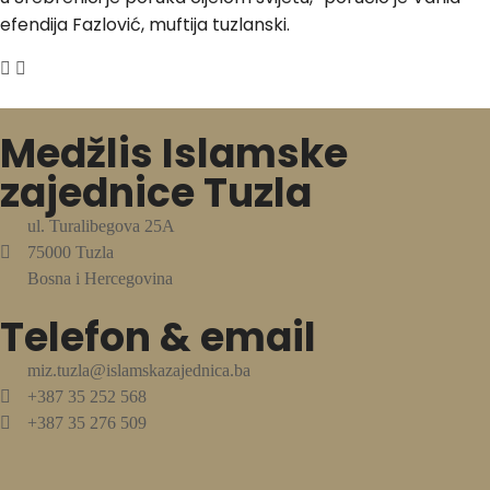
efendija Fazlović, muftija tuzlanski.
Medžlis Islamske
zajednice Tuzla
ul. Turalibegova 25A
75000 Tuzla
Bosna i Hercegovina
Telefon & email
miz.tuzla@islamskazajednica.ba
+387 35 252 568
+387 35 276 509