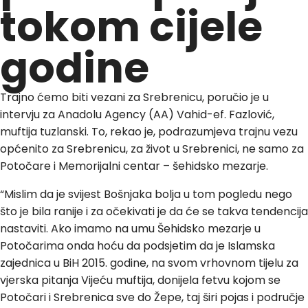
tokom cijele
godine
Trajno ćemo biti vezani za Srebrenicu, poručio je u
intervju za Anadolu Agency (AA) Vahid-ef. Fazlović,
muftija tuzlanski. To, rekao je, podrazumjeva trajnu vezu
općenito za Srebrenicu, za život u Srebrenici, ne samo za
Potočare i Memorijalni centar – šehidsko mezarje.
“Mislim da je svijest Bošnjaka bolja u tom pogledu nego
što je bila ranije i za očekivati je da će se takva tendencija
nastaviti. Ako imamo na umu Šehidsko mezarje u
Potočarima onda hoću da podsjetim da je Islamska
zajednica u BiH 2015. godine, na svom vrhovnom tijelu za
vjerska pitanja Vijeću muftija, donijela fetvu kojom se
Potočari i Srebrenica sve do Žepe, taj širi pojas i područje