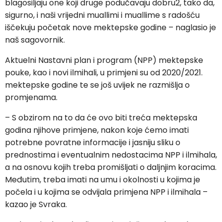
blagosiljaju one koji druge podučavaju dobru2, tako da,
sigurno, i naši vrijedni muallimi i muallime s radošću
iščekuju početak nove mektepske godine – naglasio je
naš sagovornik.
Aktuelni Nastavni plan i program (NPP) mektepske
pouke, kao i novi ilmihali, u primjeni su od 2020/2021.
mektepske godine te se još uvijek ne razmišlja o
promjenama.
– S obzirom na to da će ovo biti treća mektepska
godina njihove primjene, nakon koje ćemo imati
potrebne povratne informacije i jasniju sliku o
prednostima i eventualnim nedostacima NPP i ilmihala,
a na osnovu kojih treba promišljati o daljnjim koracima.
Međutim, treba imati na umu i okolnosti u kojima je
počela i u kojima se odvijala primjena NPP i ilmihala –
kazao je Svraka.