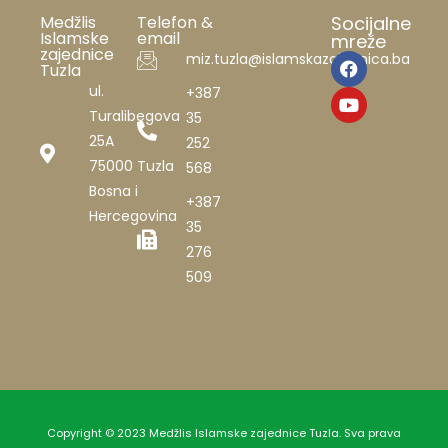
Medžlis
Telefon &
Socijalne
Islamske
email
mreže
zajednice
miz.tuzla@islamskazajednica.ba
Tuzla
ul.
+387
Turalibegova
35
25A
252
75000 Tuzla
568
Bosna i
+387
Hercegovina
35
276
509
Copyright © 2023 Medžlis Islamske zajednice Tuzla. Sva prava