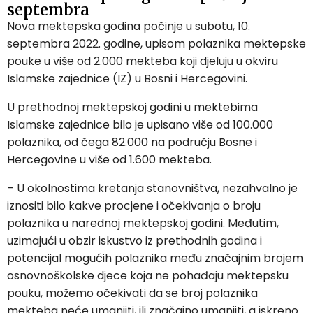
septembra
Nova mektepska godina počinje u subotu, 10.
septembra 2022. godine, upisom polaznika mektepske
pouke u više od 2.000 mekteba koji djeluju u okviru
Islamske zajednice (IZ) u Bosni i Hercegovini.
U prethodnoj mektepskoj godini u mektebima
Islamske zajednice bilo je upisano više od 100.000
polaznika, od čega 82.000 na području Bosne i
Hercegovine u više od 1.600 mekteba.
– U okolnostima kretanja stanovništva, nezahvalno je
iznositi bilo kakve procjene i očekivanja o broju
polaznika u narednoj mektepskoj godini. Međutim,
uzimajući u obzir iskustvo iz prethodnih godina i
potencijal mogućih polaznika među značajnim brojem
osnovnoškolske djece koja ne pohađaju mektepsku
pouku, možemo očekivati da se broj polaznika
mekteba neće umanjiti, ili značajno umanjiti, a iskreno