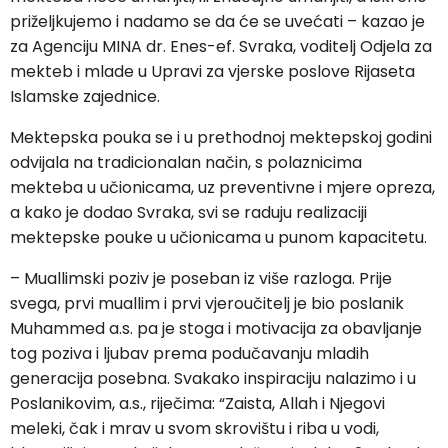
priželjkujemo i nadamo se da će se uvećati – kazao je
za Agenciju MINA dr. Enes-ef. Svraka, voditelj Odjela za
mekteb i mlade u Upravi za vjerske poslove Rijaseta
Islamske zajednice.
Mektepska pouka se i u prethodnoj mektepskoj godini
odvijala na tradicionalan način, s polaznicima
mekteba u učionicama, uz preventivne i mjere opreza,
a kako je dodao Svraka, svi se raduju realizaciji
mektepske pouke u učionicama u punom kapacitetu.
– Muallimski poziv je poseban iz više razloga. Prije
svega, prvi muallim i prvi vjeroučitelj je bio poslanik
Muhammed a.s. pa je stoga i motivacija za obavljanje
tog poziva i ljubav prema podučavanju mladih
generacija posebna. Svakako inspiraciju nalazimo i u
Poslanikovim, a.s., riječima: “Zaista, Allah i Njegovi
meleki, čak i mrav u svom skrovištu i riba u vodi,