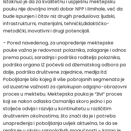
Istaknuo je da za kvalitetnu i uspješnu mektepsku
pouku nije dovoljno imati dobar NPP i ilmihale, već da
bude ispunjen i čitav niz drugih preduslova: ljudski,
infrastrukturni, materijalni, tehnički,didaktičko-
metodički, inovativni i drugi potencijali.
– Pored navedenog, za unapređenje mektepske
pouke važna je redovnost polaznika, zalaganje i odnos
prema pouci, saradnja i podrška roditelja polaznika,
podrška organa IZ počevši od džematskog odbora pa
dalje, podrška društvene zajednice, medija itd.
Poboljšanje bilo kojeg ili više pobrojanih segmenata je
od izuzetne važnosti za cjelokupan odgojno-obrazovni
proces u mektebu. Mektepska pouka je “živi” proces
koji se nakon odlaska Osmanlija skoro jedno i po
stoljeće odvija i razvija u kontinuitetu u različitim
društvenim okolnostima, što znači da je i potreba
unapređenja i poboljšanja uvijek aktuelna, te da se
realizuje u okviru raspoloživih mogućnosti – kazao je