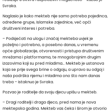
Svraka.
Naglasio je kako mekteb nije samo potreba pojedinca,
određene grupe, Islamske zajednice, već opći
društveni interes i potreba.
– Podsjećati na ulogu i značaj mekteba uvjek je
poželjno i potrebno, a posebno danas, u vremenu
opće globalizacije, otvorenosti i pristupa društvenim
mrežama i platformama, te mnogobrojnim drugim
izazovima koji su pred mladima… Mekteb je ustanova
koja se prije svega brine o odgoju, a upravo su odgoj i
naša podrška njemu i mladima ono što nam danas
treba – istaknuo je Svraka.
Pozvao je roditelje da svoju djecu upišu u mekteb.
– Dragi roditelji i draga djeco, pred nama je nova
mektepska godina. Mekteb vas čeka i širom je otvorio