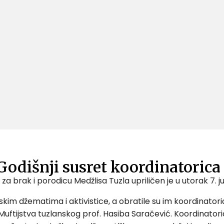
 Godišnji susret koordinatorica
 za brak i porodicu Medžlisa Tuzla upriličen je u utorak 7.
kim džematima i aktivistice, a obratile su im koordinatori
uftijstva tuzlanskog prof. Hasiba Saračević. Koordinatori