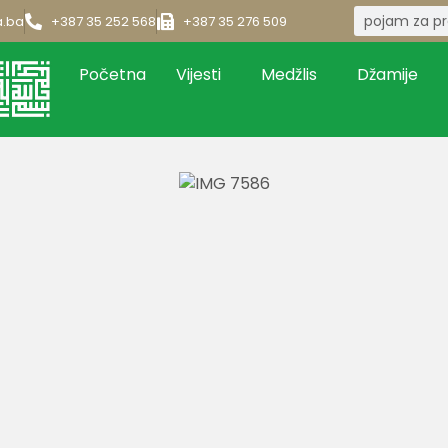
a.ba
+387 35 252 568
+387 35 276 509
Početna
Vijesti
Medžlis
Džamije