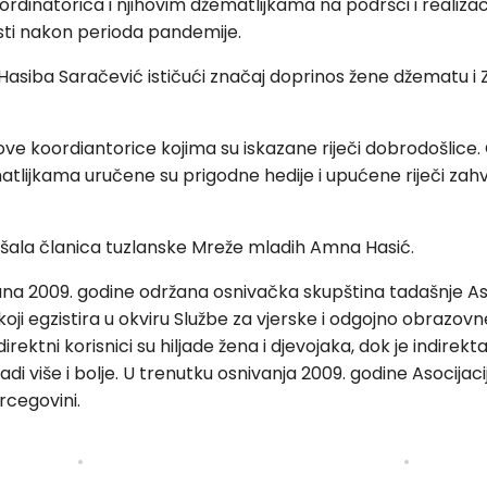
rdinatorica i njihovim džematlijkama na podršci i realizaci
osti nakon perioda pandemije.
siba Saračević ističući značaj doprinos žene džematu i Zaj
 koordiantorice kojima su iskazane riječi dobrodošlice. 
tlijkama uručene su prigodne hedije i upućene riječi zahv
epšala članica tuzlanske Mreže mladih Amna Hasić.
 juna 2009. godine održana osnivačka skupština tadašnje As
 koji egzistira u okviru Službe za vjerske i odgojno obrazov
 direktni korisnici su hiljade žena i djevojaka, dok je indirek
adi više i bolje. U trenutku osnivanja 2009. godine Asocijaci
rcegovini.