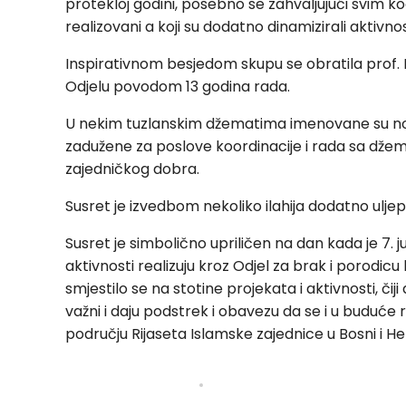
protekloj godini, posebno se zahvaljujući svim koo
realizovani a koji su dodatno dinamizirali aktivn
Inspirativnom besjedom skupu se obratila prof. Ha
Odjelu povodom 13 godina rada.
U nekim tuzlanskim džematima imenovane su nove
zadužene za poslove koordinacije i rada sa džema
zajedničkog dobra.
Susret je izvedbom nekoliko ilahija dodatno ulj
Susret je simbolično upriličen na dan kada je 7.
aktivnosti realizuju kroz Odjel za brak i porodicu
smjestilo se na stotine projekata i aktivnosti, čiji
važni i daju podstrek i obavezu da se i u buduće r
području Rijaseta Islamske zajednice u Bosni i He