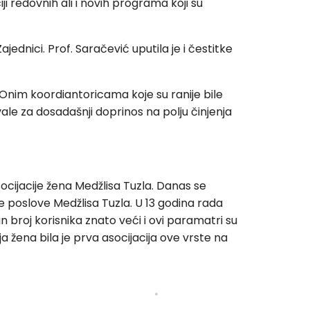
ji redovnih ali i novih programa koji su
ednici. Prof. Saračević uputila je i čestitke
Onim koordiantoricama koje su ranije bile
ale za dosadašnji doprinos na polju činjenja
ocijacije žena Medžlisa Tuzla. Danas se
ne poslove Medžlisa Tuzla. U 13 godina rada
tan broj korisnika znato veći i ovi paramatri su
ja žena bila je prva asocijacija ove vrste na