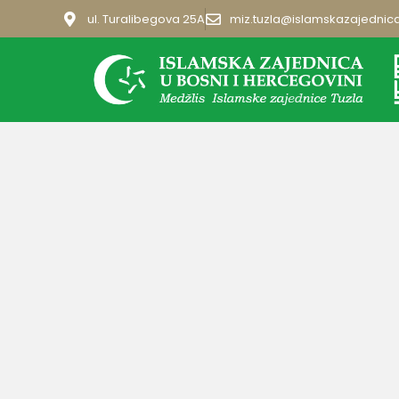
ul. Turalibegova 25A
miz.tuzla@islamskazajednic