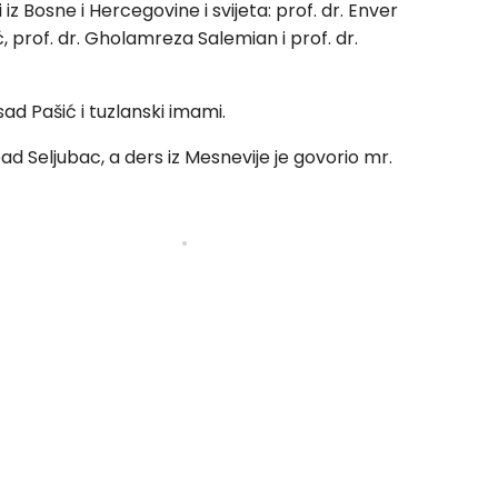
z Bosne i Hercegovine i svijeta: prof. dr. Enver
ć, prof. dr. Gholamreza Salemian i prof. dr.
d Pašić i tuzlanski imami.
d Seljubac, a ders iz Mesnevije je govorio mr.