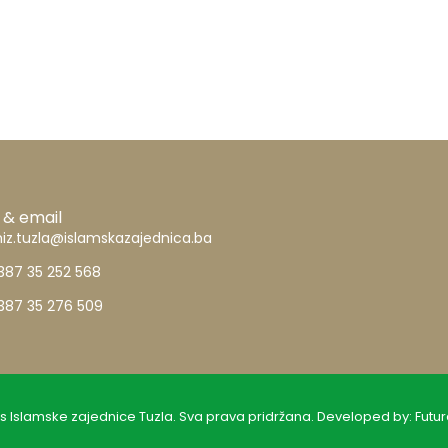
 & email
iz.tuzla@islamskazajednica.ba
387 35 252 568
387 35 276 509
s Islamske zajednice Tuzla. Sva prava pridržana. Developed by:
Futur