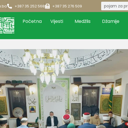
a.ba
+387 35 252 568
+387 35 276 509
Početna
Vijesti
Medžlis
Džamije