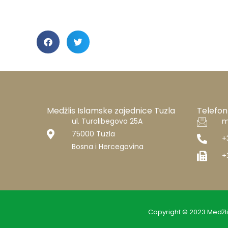
Medžlis Islamske zajednice Tuzla
Telefon
ul. Turalibegova 25A
m
75000 Tuzla
+
Bosna i Hercegovina
+
Copyright © 2023 Medžli