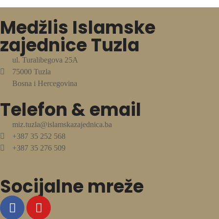
Medžlis Islamske
zajednice Tuzla
ul. Turalibegova 25A
75000 Tuzla
Bosna i Hercegovina
Telefon & email
miz.tuzla@islamskazajednica.ba
+387 35 252 568
+387 35 276 509
Socijalne mreže