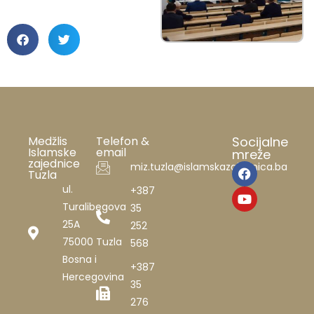
Medžlis
Telefon &
Socijalne
Islamske
email
mreže
zajednice
miz.tuzla@islamskazajednica.ba
Tuzla
ul.
+387
Turalibegova
35
25A
252
75000 Tuzla
568
Bosna i
+387
Hercegovina
35
276