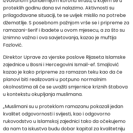
izvavanom pandemijom korona virusa, u kojem se u
proteklih godinu dana svi nalazimo. Aktivnosti su
prilagođavane situaciji, te se uvijek mislilo na potrebe
džematlije. S posebnom pažnjom vrše se i pripreme za
ramazani-šerif i ibadete u ovom mjesecu, a za što su
iznimno važna i ova savjetovanja, kazao je muftija
Fazlović.
Direktor Uprave za vjerske poslove Rijaseta Islamske
zajednice u Bosni i Hercegovini Ismail-ef. Smajlović
kazao je kako pripreme za ramazan teku kao da će
planovi biti realizovani u potpuno normalnim
okolnostima ali će se uvažiti smjernice kriznih štabova
u kontekstu okupljanja muslimana.
„Muslimani su u proteklom ramazanu pokazali jedan
kvalitet odgovornosti i svijesti, kao i odgovorno
rukovodstvo u Islamskoj zajednici tako da očekujemo
da nam ta iskustva budu dobar kapital za kvalitetniju