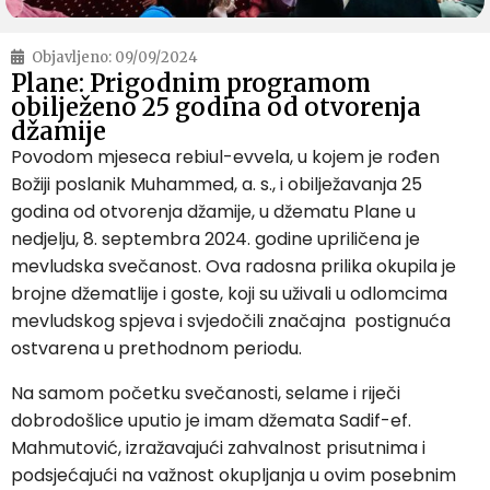
Objavljeno:
09/09/2024
Plane: Prigodnim programom
obilježeno 25 godina od otvorenja
džamije
Povodom mjeseca rebiul-evvela, u kojem je rođen
Božiji poslanik Muhammed, a. s., i obilježavanja 25
godina od otvorenja džamije, u džematu Plane u
nedjelju, 8. septembra 2024. godine upriličena je
mevludska svečanost.
Ova radosna prilika okupila je
brojne džematlije i goste, koji su uživali u odlomcima
mevludskog spjeva i svjedočili značajna postignuća
ostvarena u prethodnom periodu.
Na samom početku svečanosti, selame i riječi
dobrodošlice uputio je imam džemata Sadif-ef.
Mahmutović, izražavajući zahvalnost prisutnima i
podsjećajući na važnost okupljanja u ovim posebnim