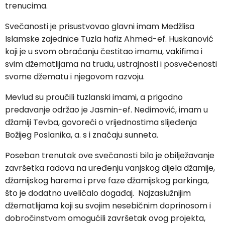
trenucima.
Svečanosti je prisustvovao glavni imam Medžlisa
Islamske zajednice Tuzla hafiz Ahmed-ef. Huskanović
koji je u svom obraćanju čestitao imamu, vakifima i
svim džematlijama na trudu, ustrajnosti i posvećenosti
svome džematu i njegovom razvoju.
Mevlud su proučili tuzlanski imami, a prigodno
predavanje održao je Jasmin-ef. Nedimović, imam u
džamiji Tevba, govoreći o vrijednostima slijeđenja
Božijeg Poslanika, a. s i značaju sunneta.
Poseban trenutak ove svečanosti bilo je obilježavanje
završetka radova na uređenju vanjskog dijela džamije,
džamijskog harema i prve faze džamijskog parkinga,
što je dodatno uveličalo događaj. Najzaslužnijim
džematlijama koji su svojim nesebičnim doprinosom i
dobročinstvom omogućili završetak ovog projekta,