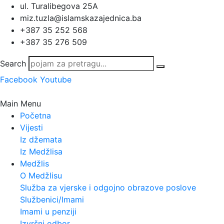
ul. Turalibegova 25A
miz.tuzla@islamskazajednica.ba
+387 35 252 568
+387 35 276 509
Search
Facebook
Youtube
Main Menu
Početna
Vijesti
Iz džemata
Iz Medžlisa
Medžlis
O Medžlisu
Služba za vjerske i odgojno obrazove poslove
Službenici/Imami
Imami u penziji
Izvršni odbor