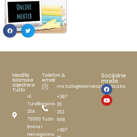
Medžlis
Telefon &
Socijalne
Islamske
email
mreže
zajednice
miz.tuzla@islamskazajednica.ba
Tuzla
ul.
+387
Turalibegova
35
25A
252
75000 Tuzla
568
Bosna i
+387
Hercegovina