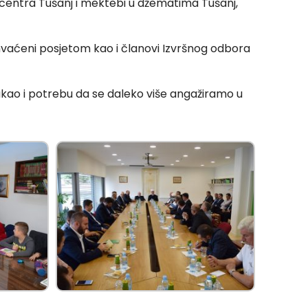
 centra Tušanj i mektebi u džematima Tušanj,
uhvaćeni posjetom kao i članovi Izvršnog odbora
akao i potrebu da se daleko više angažiramo u