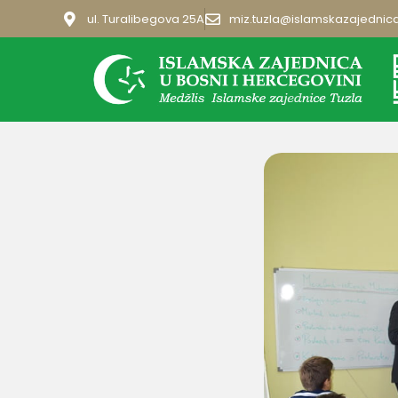
ul. Turalibegova 25A
miz.tuzla@islamskazajednic