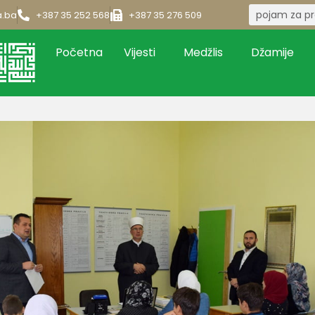
a.ba
+387 35 252 568
+387 35 276 509
Početna
Vijesti
Medžlis
Džamije