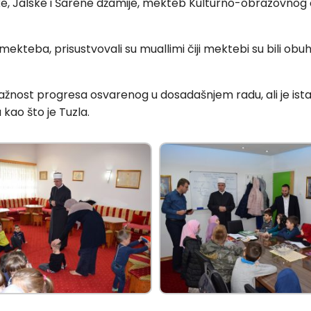
ske, Jalske i Šarene džamije, mekteb Kulturno-obrazovnog
ekteba, prisustvovali su muallimi čiji mektebi su bili ob
ažnost progresa osvarenog u dosadašnjem radu, ali je ist
ao što je Tuzla.