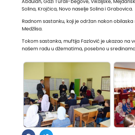
Abdulah, Gazi Turali-begove, Vikaljske, Mejdan
Solina, Krojčica, Novo naselje Solina i Grabovica.
Radnom sastanku, koji je održan nakon obilaska m
Medžlisa.
Tokom sastanka, muftija Fazlović je ukazao na v
našem radu u džematima, posebno u sredinama k