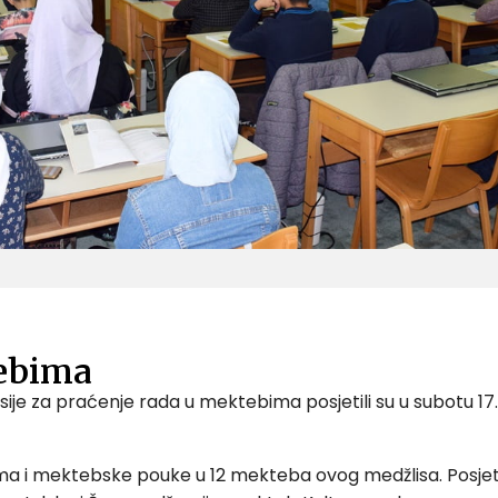
tebima
omisije za praćenje rada u mektebima posjetili su u subotu
ima i mektebske pouke u 12 mekteba ovog medžlisa. Posje