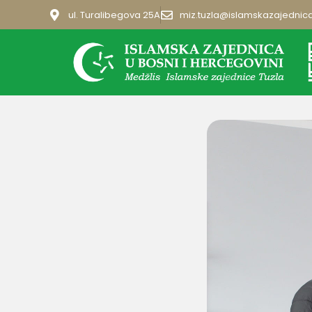
ul. Turalibegova 25A
miz.tuzla@islamskazajednic