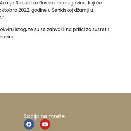
rmije Republike Bosne i Hercegovine, koji će
 oktobra 2022. godine u Šehidskoj džamiji u
i“.
u istog, te su se zahvalili na prilici za susret i
movine.
Socijalne mreže