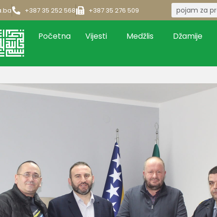
a.ba
+387 35 252 568
+387 35 276 509
Početna
Vijesti
Medžlis
Džamije