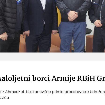
aloljetni borci Armije RBiH G
afiz Ahmed-ef. Huskanović je primio predstavnike Udružen
ovića.