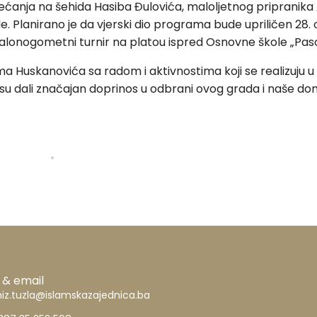
anja na šehida Hasiba Đulovića, maloljetnog pripranika A
ide. Planirano je da vjerski dio programa bude upriličen 28.
lonogometni turnir na platou ispred Osnovne škole „Pasc
uskanovića sa radom i aktivnostima koji se realizuju u okvir
vi su dali značajan doprinos u odbrani ovog grada i naše do
 & email
iz.tuzla@islamskazajednica.ba