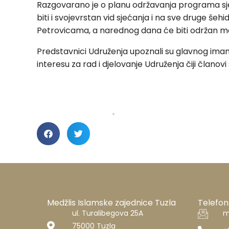
Razgovarano je o planu održavanja programa sjeć
biti i svojevrstan vid sjećanja i na sve druge šeh
Petrovicama, a narednog dana će biti održan ma
Predstavnici Udruženja upoznali su glavnog imama H
interesu za rad i djelovanje Udruženja čiji člano
Medžlis Islamske zajednice Tuzla
Telefon
ul. Turalibegova 25A
m
75000 Tuzla