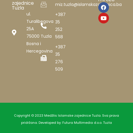
zajednice
miz.tuzla@islamskazajednica.ba
Tuzla
ul.
+387
Turalibegova
35
25A
252
75000 Tuzla
568
Bosna i
+387
Hercegovina
35
276
509
Copyright © 2023 Medžlis Islamske zajednice Tuzla. Sva prava
pridržana. Developed by:
Futura Multimedia d.o.o. Tuzla