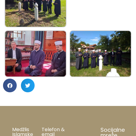
Medžlis
Telefon &
Socijalne
Islamske
email
mreže