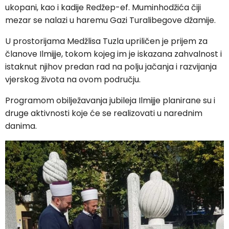
ukopani, kao i kadije Redžep-ef. Muminhodžića čiji
mezar se nalazi u haremu Gazi Turalibegove džamije.
U prostorijama Medžlisa Tuzla upriličen je prijem za
članove Ilmijje, tokom kojeg im je iskazana zahvalnost i
istaknut njihov predan rad na polju jačanja i razvijanja
vjerskog života na ovom području.
Programom obilježavanja jubileja Ilmijje planirane su i
druge aktivnosti koje će se realizovati u narednim
danima.