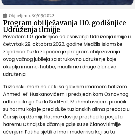
Objavljeno:
30/09/2022
Program obilježavanja 110. godišnjice
Udruženja ilmijje
Povodom 110. godišnjice od osnivanja Udruženja ilmijje u
četvrtak 29. oktobra 2022. godine Medžlis Islamske
zajednice Tuzla započeo je program obilježavanja
ovog važnog jubileja za strukovno udruženje koje
okuplja imame, hatibe, muallime i druge članove
udruženja.
Tuzlanski imam na čelu sa glavnim imamom hafizom
Ahmed-ef. Huskanovićem i predsjednikom Osnovnog
odbora ilmijje Tuzla Sadif-ef. Mahmutovićem proučili
su hatmu koja je pred duše tuzlanskih alima predata u
Čaršijskoj džamiji. Hatma-dovi je prethodila posjeta
haremu Džindijske džamije gdje su se članovi Ilmijje
učenjem Fatihe sjetili alima i muderrisa koji su tu