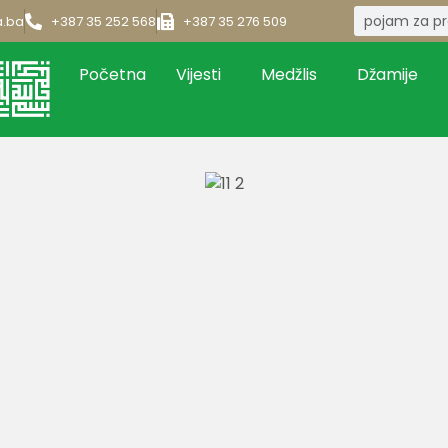
a.ba
+387 35 252 568
+387 35 276 509
Početna
Vijesti
Medžlis
Džamije