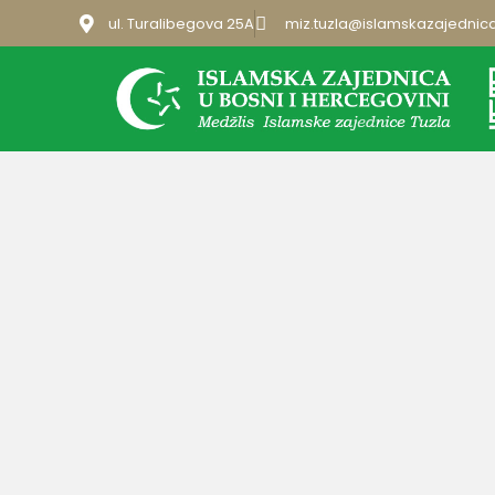
ul. Turalibegova 25A
miz.tuzla@islamskazajednic