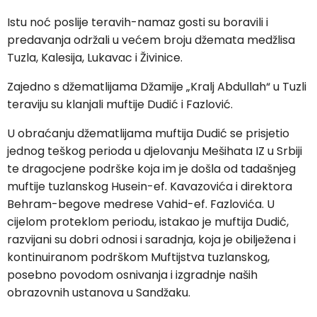
Istu noć poslije teravih-namaz gosti su boravili i
predavanja održali u većem broju džemata medžlisa
Tuzla, Kalesija, Lukavac i Živinice.
Zajedno s džematlijama Džamije „Kralj Abdullah“ u Tuzli
teraviju su klanjali muftije Dudić i Fazlović.
U obraćanju džematlijama muftija Dudić se prisjetio
jednog teškog perioda u djelovanju Mešihata IZ u Srbiji
te dragocjene podrške koja im je došla od tadašnjeg
muftije tuzlanskog Husein-ef. Kavazovića i direktora
Behram-begove medrese Vahid-ef. Fazlovića. U
cijelom proteklom periodu, istakao je muftija Dudić,
razvijani su dobri odnosi i saradnja, koja je obilježena i
kontinuiranom podrškom Muftijstva tuzlanskog,
posebno povodom osnivanja i izgradnje naših
obrazovnih ustanova u Sandžaku.