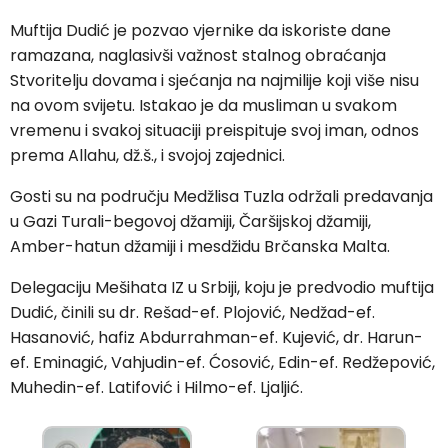
Muftija Dudić je pozvao vjernike da iskoriste dane
ramazana, naglasivši važnost stalnog obraćanja
Stvoritelju dovama i sjećanja na najmilije koji više nisu
na ovom svijetu. Istakao je da musliman u svakom
vremenu i svakoj situaciji preispituje svoj iman, odnos
prema Allahu, dž.š., i svojoj zajednici.
Gosti su na području Medžlisa Tuzla održali predavanja
u Gazi Turali-begovoj džamiji, Čaršijskoj džamiji,
Amber-hatun džamiji i mesdžidu Brčanska Malta.
Delegaciju Mešihata IZ u Srbiji, koju je predvodio muftija
Dudić, činili su dr. Rešad-ef. Plojović, Nedžad-ef.
Hasanović, hafiz Abdurrahman-ef. Kujević, dr. Harun-
ef. Eminagić, Vahjudin-ef. Ćosović, Edin-ef. Redžepović,
Muhedin-ef. Latifović i Hilmo-ef. Ljaljić.