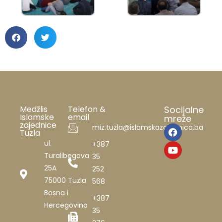
Medžlis
Telefon &
Socijalne
Islamske
email
mreže
zajednice
miz.tuzla@islamskazajednica.ba
Tuzla
ul.
+387
Turalibegova
35
25A
252
75000 Tuzla
568
Bosna i
+387
Hercegovina
35