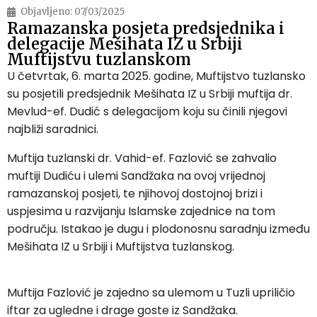
Objavljeno:
07/03/2025
Ramazanska posjeta predsjednika i
delegacije Mešihata IZ u Srbiji
Muftijstvu tuzlanskom
U četvrtak, 6. marta 2025. godine, Muftijstvo tuzlansko
su posjetili predsjednik Mešihata IZ u Srbiji muftija dr.
Mevlud-ef. Dudić s delegacijom koju su činili njegovi
najbliži saradnici.
Muftija tuzlanski dr. Vahid-ef. Fazlović se zahvalio
muftiji Dudiću i ulemi Sandžaka na ovoj vrijednoj
ramazanskoj posjeti, te njihovoj dostojnoj brizi i
uspjesima u razvijanju Islamske zajednice na tom
području. Istakao je dugu i plodonosnu saradnju između
Mešihata IZ u Srbiji i Muftijstva tuzlanskog.
Muftija Fazlović je zajedno sa ulemom u Tuzli upriličio
iftar za ugledne i drage goste iz Sandžaka.