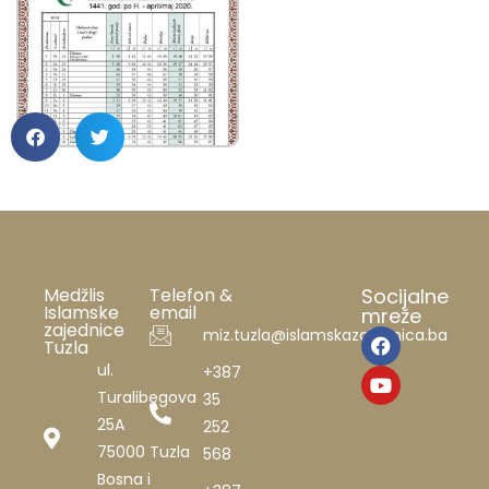
Medžlis
Telefon &
Socijalne
Islamske
email
mreže
zajednice
miz.tuzla@islamskazajednica.ba
Tuzla
ul.
+387
Turalibegova
35
25A
252
75000 Tuzla
568
Bosna i