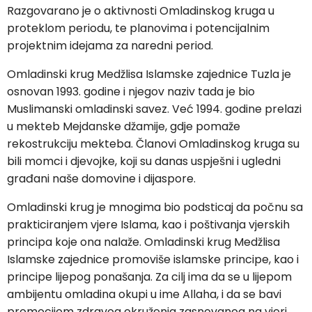
Razgovarano je o aktivnosti Omladinskog kruga u
proteklom periodu, te planovima i potencijalnim
projektnim idejama za naredni period.
Omladinski krug Medžlisa Islamske zajednice Tuzla je
osnovan 1993. godine i njegov naziv tada je bio
Muslimanski omladinski savez. Već 1994. godine prelazi
u mekteb Mejdanske džamije, gdje pomaže
rekostrukciju mekteba. Članovi Omladinskog kruga su
bili momci i djevojke, koji su danas uspješni i ugledni
građani naše domovine i dijaspore.
Omladinski krug je mnogima bio podsticaj da počnu sa
prakticiranjem vjere Islama, kao i poštivanja vjerskih
principa koje ona nalaže. Omladinski krug Medžlisa
Islamske zajednice promoviše islamske principe, kao i
principe lijepog ponašanja. Za cilj ima da se u lijepom
ambijentu omladina okupi u ime Allaha, i da se bavi
promocijom zdravog okruženja zasnovanog na vjeri