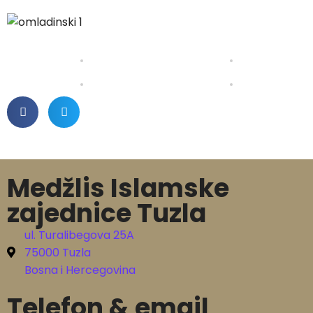
Medžlis Islamske
zajednice Tuzla
ul. Turalibegova 25A
75000 Tuzla
Bosna i Hercegovina
Telefon & email