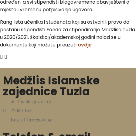
određen, a svi stipendisti blagovremeno obaviješteni o
mjesto i vremenu potpisivanja ugovora.
Rang lista učenika i studenata koji su ostvairili pravo da
postanu stipendisti Fonda za stipendiranje Medžlisa Tuzla
u 2020/2021. školskoj/akademskoj godini nalazi se u
dokumentu koji možete preuzeti
ovdje
.
Medžlis Islamske
zajednice Tuzla
ul. Turalibegova 25A
75000 Tuzla
Bosna i Hercegovina