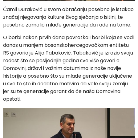
Ćamil Duraković u svom obraćanju posebno je istakao
značaj njegovanja kulture živog sjećanja o isitini, te
posebno zamolio mlađe generacije da rade na tome.
O borbi nakon prvih dana povratka i borbi koja se vodi
danas u manjem bosanskohercegovačkom entitetu
RS govorio je Alija Tabaković. Tabaković je izrazio svoju
radost što se posljednjih godina sve više govori o
Domovini, državi i važnim datumima iz naše novije
historije a posebno što su mlađe generacije uključene
u sve to što ih dodatno motivira da vole svoju zemlju
jer su te generacije garant da će naša Domovina
opstati.