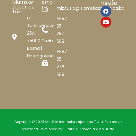
Islamske
email
mreže
zajednice
miz.tuzla@islamskazajednica.ba
Tuzla
ul.
+387
Turalibegova
35
25A
252
75000 Tuzla
568
Bosna i
+387
Hercegovina
35
276
509
Copyright © 2023 Medžlis Islamske zajednice Tuzla. Sva prava
pridržana. Developed by:
Futura Multimedia d.o.o. Tuzla