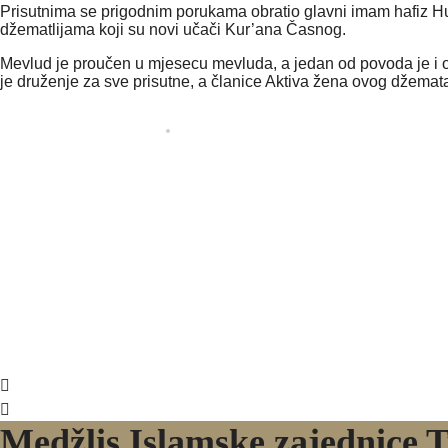
Prisutnima se prigodnim porukama obratio glavni imam hafiz H
džematlijama koji su novi učači Kur’ana Časnog.
Mevlud je proučen u mjesecu mevluda, a jedan od povoda je i o
je druženje za sve prisutne, a članice Aktiva žena ovog džemat
Medžlis Islamske zajednice T