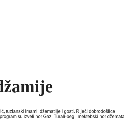
 džamije
, tuzlanski imami, džematlije i gosti. Riječi dobrodošlice
program su izveli hor Gazi Turali-beg i mektebski hor džemata