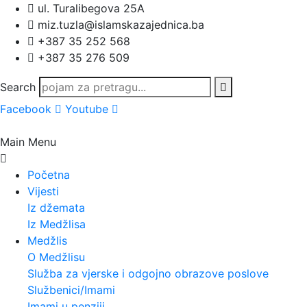
ul. Turalibegova 25A
miz.tuzla@islamskazajednica.ba
+387 35 252 568
+387 35 276 509
Search
Facebook
Youtube
Main Menu
Početna
Vijesti
Iz džemata
Iz Medžlisa
Medžlis
O Medžlisu
Služba za vjerske i odgojno obrazove poslove
Službenici/Imami
Imami u penziji