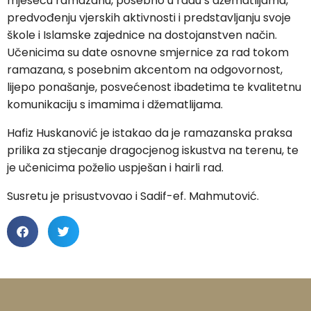
mjesecu ramazanu, posebno u radu s džematlijama,
predvođenju vjerskih aktivnosti i predstavljanju svoje
škole i Islamske zajednice na dostojanstven način.
Učenicima su date osnovne smjernice za rad tokom
ramazana, s posebnim akcentom na odgovornost,
lijepo ponašanje, posvećenost ibadetima te kvalitetnu
komunikaciju s imamima i džematlijama.
Hafiz Huskanović je istakao da je ramazanska praksa
prilika za stjecanje dragocjenog iskustva na terenu, te
je učenicima poželio uspješan i hairli rad.
Susretu je prisustvovao i Sadif-ef. Mahmutović.