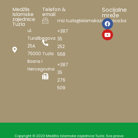
Medžlis
Telefon &
Socijalne
Islamske
email
mreže
zajednice
miz.tuzla@islamskazajednica.ba
Tuzla
ul.
+387
Turalibegova
35
25A
252
75000 Tuzla
568
Bosna i
+387
Hercegovina
35
276
509
Copyright © 2023 Medžlis Islamske zajednice Tuzla. Sva prava