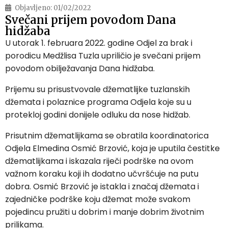
Objavljeno:
01/02/2022
Svečani prijem povodom Dana
hidžaba
U utorak 1. februara 2022. godine Odjel za brak i
porodicu Medžlisa Tuzla upriličio je svečani prijem
povodom obilježavanja Dana hidžaba.
Prijemu su prisustvovale džematlijke tuzlanskih
džemata i polaznice programa Odjela koje su u
protekloj godini donijele odluku da nose hidžab.
Prisutnim džematlijkama se obratila koordinatorica
Odjela Elmedina Osmić Brzović, koja je uputila čestitke
džematlijkama i iskazala riječi podrške na ovom
važnom koraku koji ih dodatno učvršćuje na putu
dobra. Osmić Brzović je istakla i značaj džemata i
zajedničke podrške koju džemat može svakom
pojedincu pružiti u dobrim i manje dobrim životnim
prilikama.