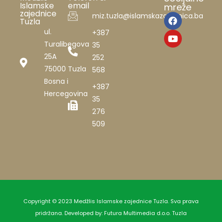
Islamske
email
mreže
zajednice
miz.tuzla@islamskazajednica.ba
Tuzla
ul.
+387
Turalibegova
35
25A
252
75000 Tuzla
568
Bosna i
+387
Hercegovina
35
276
509
Copyright © 2023 Medžlis Islamske zajednice Tuzla. Sva prava
pridržana. Developed by:
Futura Multimedia d.o.o. Tuzla