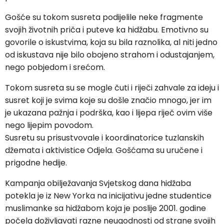
Gošće su tokom susreta podijelile neke fragmente
svojih životnih priča i puteve ka hidžabu. Emotivno su
govorile o iskustvima, koja su bila raznolika, al niti jedno
od iskustava nije bilo obojeno strahom i odustajanjem,
nego pobjedom i srećom.
Tokom susreta su se mogle čuti i riječi zahvale za ideju i
susret koji je svima koje su došle značio mnogo, jer im
je ukazana pažnja i podrška, kao i lijepa riječ ovim više
nego lijepim povodom.
Susretu su prisustvovale i koordinatorice tuzlanskih
džemata i aktivistice Odjela. Gošćama su uručene i
prigodne hedije.
Kampanja obilježavanja Svjetskog dana hidžaba
potekla je iz New Yorka na inicijativu jedne studentice
muslimanke sa hidžabom koja je poslije 2001. godine
počela doživljavati razne neugodnosti od strane svojih