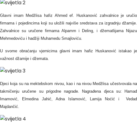
Glavni imam Medžlisa hafiz Ahmed ef. Huskanović zahvalnice je uručio
firmama i pojedincima koji su uložili najviše sredstava za izgradnju džamije.
Zahvalnice su uručene firmama Alpamm i Deling, i džematlijama Nijazu
Mehmedoviću i hadžiji Muhamedu Smajloviću.
U svome obraćanju vjernicima glavni imam hafiz Huskanović istakao je
važnost džamije i džemata.
Djeci koja su na mektebskom nivou, kao i na nivou Medžlisa učestvovala na
takmičenju uručene su prigodne nagrade. Nagrađena djeca su: Hamad
Imamović, Elmedina Jahić, Adna Islamović, Lamija Noćić i Vedad
Majdančić.