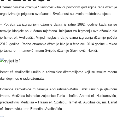
Džemat Svijetle džamije Slavinovići-Hukići povodom godišnjice rada džamije
organizirao je prigodnu svečanost. Svečanost su izvela mektebska djeca.
– Potreba za izgradnjom džamije datira iz ratne 1992. godine kada su se
teravije klanjale po kućama mještana. Inicijator za izgradnju ove džamije bio
je Ismet ef. Avdibašić. Vrijedi naglasiti da je sama izgradnja džamije počela
2012. godine. Radno otvaranje džamije bilo je u februaru 2014.godine – rekao
je Esnaf ef. Imamović, imam Svijetle džamije Slavinovići-Hukići.
Ismet ef. Avdibašić uručio je zahvalnice džematlijama koji su svojim radom
dali doprinos u radu džemata.
Posebne zahvalnice mutevelija Abdurahman-Meho Jahić uručio je glavnom
imamu Medžlisa Islamske zajednice Tuzla – hafizu Ahmed ef. Huskanoviću,
predsjedniku Medžlisa – Hasan ef. Spahiću, Ismet ef. Avdibašiću, mr. Esnaf
ef. Imamoviću i mr. Elmedinu Avdibašiću.