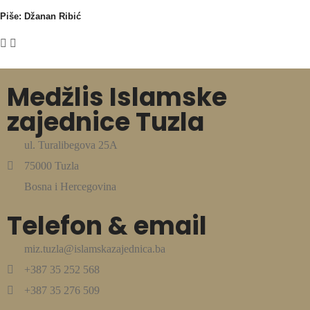
Piše: Džanan Ribić
Medžlis Islamske
zajednice Tuzla
ul. Turalibegova 25A
75000 Tuzla
Bosna i Hercegovina
Telefon & email
miz.tuzla@islamskazajednica.ba
+387 35 252 568
+387 35 276 509