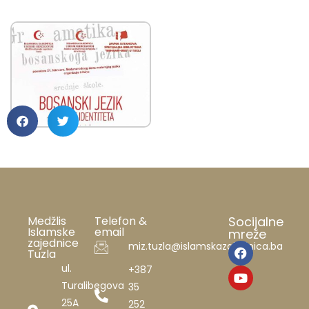
Medžlis
Telefon &
Socijalne
Islamske
email
mreže
zajednice
miz.tuzla@islamskazajednica.ba
Tuzla
ul.
+387
Turalibegova
35
25A
252