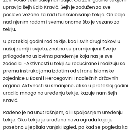
upravlja šejh Edib Kravić. Šejh je zadužen za sve
poslove vezane za rad i funkcionisanje tekije. On bdije
nad njenim radom i svemu onome što je vezano za
tekiju.
U protekloj godini rad tekije, kao i svih drugi tokovi u
našoj zemlji i svijetu, znatno su promijenjeni. Sve je
prilagođeno uslovima pandemije koja nas je sve
zadesila. -Aktivnosti u tekiji su reducirane i realizuju se
prema instrukcijama izdatim od strane Islamske
zajednice u Bosni i Hercegovini i nadležnih državnih
organa. Aktvnosti su smanjene, ali se u protekloj godini
uradilo mnogo na uređenju tekije, kazuje nam šejh
Kravić.
Rađeno je na unutrašnjem, ali i spoljašnjem uređenju
tekije. Oko tekije je urađena nova ograda koja je
posebno uljepšala vanjski izgled, pa kad se pogleda ka