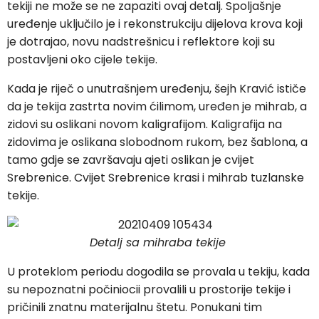
tekiji ne može se ne zapaziti ovaj detalj. Spoljašnje
uređenje uključilo je i rekonstrukciju dijelova krova koji
je dotrajao, novu nadstrešnicu i reflektore koji su
postavljeni oko cijele tekije.
Kada je riječ o unutrašnjem uređenju, šejh Kravić ističe
da je tekija zastrta novim ćilimom, uređen je mihrab, a
zidovi su oslikani novom kaligrafijom. Kaligrafija na
zidovima je oslikana slobodnom rukom, bez šablona, a
tamo gdje se završavaju ajeti oslikan je cvijet
Srebrenice. Cvijet Srebrenice krasi i mihrab tuzlanske
tekije.
Detalj sa mihraba tekije
U proteklom periodu dogodila se provala u tekiju, kada
su nepoznatni počiniocii provalili u prostorije tekije i
pričinili znatnu materijalnu štetu. Ponukani tim