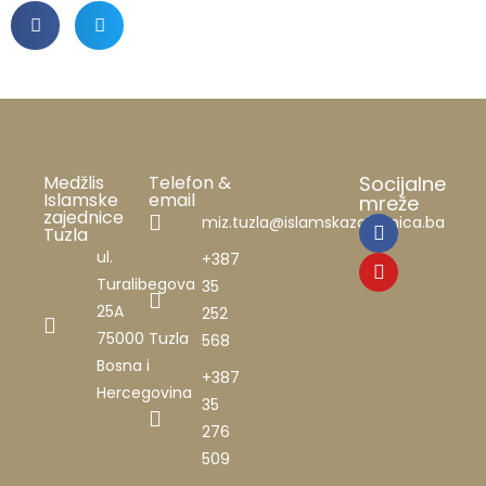
Medžlis
Telefon &
Socijalne
Islamske
email
mreže
zajednice
miz.tuzla@islamskazajednica.ba
Tuzla
ul.
+387
Turalibegova
35
25A
252
75000 Tuzla
568
Bosna i
+387
Hercegovina
35
276
509