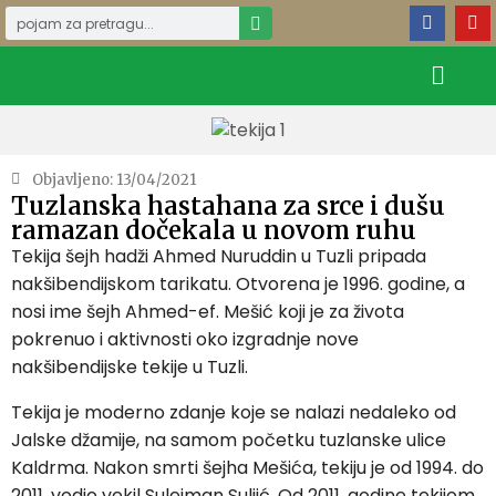
Objavljeno:
13/04/2021
Tuzlanska hastahana za srce i dušu
ramazan dočekala u novom ruhu
Tekija šejh hadži Ahmed Nuruddin u Tuzli pripada
nakšibendijskom tarikatu. Otvorena je 1996. godine, a
nosi ime šejh Ahmed-ef. Mešić koji je za života
pokrenuo i aktivnosti oko izgradnje nove
nakšibendijske tekije u Tuzli.
Tekija je moderno zdanje koje se nalazi nedaleko od
Jalske džamije, na samom početku tuzlanske ulice
Kaldrma. Nakon smrti šejha Mešića, tekiju je od 1994. do
2011. vodio vekil Sulejman Suljić. Od 2011. godine tekijom