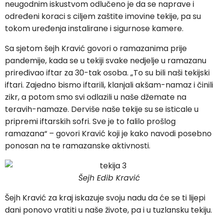
neugodnim iskustvom odlučeno je da se naprave i
određeni koraci s ciljem zaštite imovine tekije, pa su
tokom uređenja instalirane i sigurnose kamere.
Sa sjetom šejh Kravić govori o ramazanima prije
pandemije, kada se u tekiji svake nedjelje u ramazanu
priređivao iftar za 30-tak osoba. „To su bili naši tekijski
iftari. Zajedno bismo iftarili, klanjali akšam-namaz i činili
zikr, a potom smo svi odlazili u naše džemate na
teravih-namaze. Derviše naše tekije su se isticale u
pripremi iftarskih sofri. Sve je to falilo prošlog
ramazana“ – govori Kravić koji je kako navodi posebno
ponosan na te ramazanske aktivnosti.
Šejh Edib Kravić
Šejh Kravić za kraj iskazuje svoju nadu da će se ti lijepi
dani ponovo vratiti u naše živote, pa i u tuzlansku tekiju.