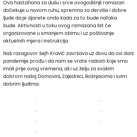
Ova hastahana za dušu i srce ovogodišnjii ramazan
dočekuje u novom ruhu, spremna za derviše i dobre
ljude da je zijarete onda kada za to bude nafaka
bude. Aktivnosti u toku ovog ramazana bit će
organizovane u smanjem obimu i uz poštivanje
aktuelnih mjera i instrukcija.
Naš razagovor šejh Kravić završava uz dovu da ovi dani
pandemije prođu i da nam se vrate radosti koje smo
imali prije ovog vremena, ali i uz želju za svakim
dobrom našoj Domovini, Zajednici, Bošnjacima i svim
dobrim ljudima.