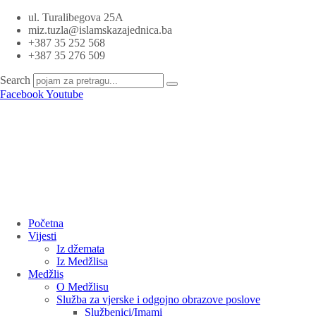
ul. Turalibegova 25A
miz.tuzla@islamskazajednica.ba
+387 35 252 568
+387 35 276 509
Search
Facebook
Youtube
Početna
Vijesti
Iz džemata
Iz Medžlisa
Medžlis
O Medžlisu
Služba za vjerske i odgojno obrazove poslove
Službenici/Imami