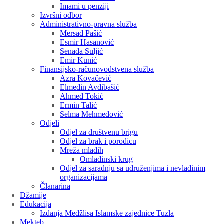
Imami u penziji
Izvršni odbor
Administrativno-pravna služba
Mersad Pašić
Esmir Hasanović
Senada Suljić
Emir Kunić
Finansijsko-računovodstvena služba
Azra Kovačević
Elmedin Avdibašić
Ahmed Tokić
Ermin Talić
Selma Mehmedović
Odjeli
Odjel za društvenu brigu
Odjel za brak i porodicu
Mreža mladih
Omladinski krug
Odjel za saradnju sa udruženjima i nevladinim
organizacijama
Članarina
Džamije
Edukacija
Izdanja Medžlisa Islamske zajednice Tuzla
Mekteb