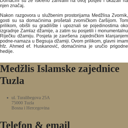
Domaćini su ze iskreno zahvalili na ovoj posjeti i ukazali na
njen značaj.
Nakon razgovora u službenim prostorijama Medžlisa Zvornik,
gosti su sa domaćinima prošetali zvorničkom čaršijom. Tom
prilikom, obišli su gradilište i upoznali se pojedinostima oko
izgradnje Zamlaz džamije, a zatim su posjetili i monumentalnu
Riječku džamiju. Posjeta je završena zajedničkim klanjanjem
podne-namaza u Begsuja džamiji. Ovom prilikom, glavni imam
hfz. Ahmed ef. Huskanović, domaćinima je uručio prigodne
hedije.
Medžlis Islamske zajednice
Tuzla
ul. Turalibegova 25A
75000 Tuzla
Bosna i Hercegovina
Telefon & email