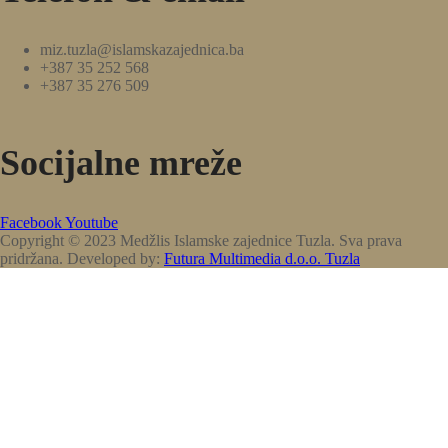
miz.tuzla@islamskazajednica.ba
+387 35 252 568
+387 35 276 509
Socijalne mreže
Facebook
Youtube
Copyright © 2023 Medžlis Islamske zajednice Tuzla. Sva prava
pridržana. Developed by:
Futura Multimedia d.o.o. Tuzla