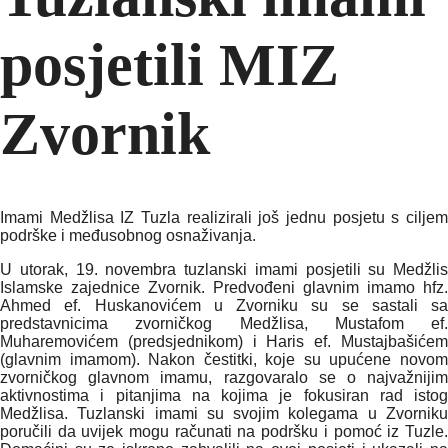
posjetili MIZ
Zvornik
Imami Medžlisa IZ Tuzla realizirali još jednu posjetu s ciljem
podrške i međusobnog osnaživanja.
U utorak, 19. novembra tuzlanski imami posjetili su Medžlis
Islamske zajednice Zvornik. Predvođeni glavnim imamo hfz.
Ahmed ef. Huskanovićem u Zvorniku su se sastali sa
predstavnicima zvorničkog Medžlisa, Mustafom ef.
Muharemovićem (predsjednikom) i Haris ef. Mustajbašićem
(glavnim imamom). Nakon čestitki, koje su upućene novom
zvorničkog glavnom imamu, razgovaralo se o najvažnijim
aktivnostima i pitanjima na kojima je fokusiran rad istog
Medžlisa. Tuzlanski imami su svojim kolegama u Zvorniku
poručili da uvijek mogu računati na podršku i pomoć iz Tuzle.