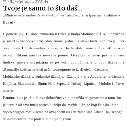
Objavljeno:
15/07/2014
Tvoje je samo to što daš…
„
Allah se neće smilovati onome koji nije milostiv prema ljudima
.“ (Sahihu-l-
Buhari)
U ponedeljak, 17. dana ramazana u Džamiji kralja Abdulaha u Tuzli upriličena
je susret svake pohvale vrijedan. Naime, jedna tuzlanska hadži-hanuma je jučer
obradovala 150 džematlija iz nekoliko tuzlanskih džemata. Džematlijama je
ovom prilikom uručena novčana pomoć. Ovaj čin vrijedan pažnje i naše
ljudske zahvale organiziran je po volji dobročinitelja u ovoj džamiji, a
džematlije koje su na ovaj način pomognute su iz sljedećih džemata:
Mejdanske džamije, Brđanske džamije, Džamije kralja Abdulaha, te džemata
Krojčica, Slavinovići, Simin Han, Sepetari, Tušanj, Lipnica, Moluhe i Novo
naselje.
Hanuma koja je učinila ovo dobročinstvo nije tražila da govorimo o tome što
je učinila ali smo imali potrebu i želju da, možda, i druge koji žele da učine
dobro drugom motivišemo na ovaj način ali i da zamolimo Allaha Uzvišenoga
.
da dobročiniteljima podari najbolju nagradu