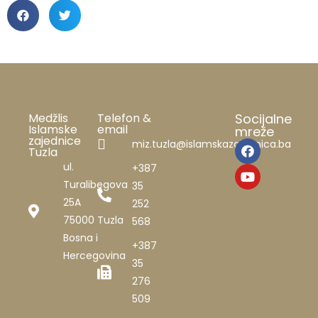
Medžlis
Telefon &
Socijalne
Islamske
email
mreže
zajednice
miz.tuzla@islamskazajednica.ba
Tuzla
ul.
+387
Turalibegova
35
25A
252
75000 Tuzla
568
Bosna i
+387
Hercegovina
35
276
509