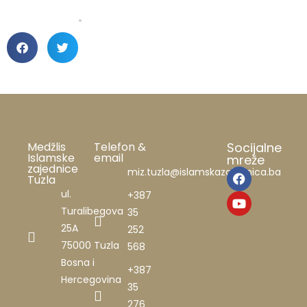
Medžlis
Telefon &
Socijalne
Islamske
email
mreže
zajednice
miz.tuzla@islamskazajednica.ba
Tuzla
ul.
+387
Turalibegova
35
25A
252
75000 Tuzla
568
Bosna i
+387
Hercegovina
35
276