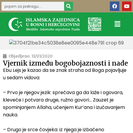
Objavljeno:
31/03/2020
Vjernik između bogobojaznosti i nade
Ebu Lejs je kazao da se znak straha od Boga pojavljuje
u sedam vidova:
– Prvo je njegov jezik: sprečava ga da laže i ogovara,
kleveće i potvara druge, ružno govori… Zauzet je
spominjanjem Allaha, učenjem Kur’ana i izučavanjem
nauka.
– Drugo je srce čovjeka: iz njega je izbačeno