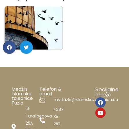
Medžlis
Telefon &
Socijalne
Islamske
email
mreže
zajednice
miz.tuzla@islamskazajednica.ba
Tuzla
ul.
+387
Turalibegova
35
25A
252