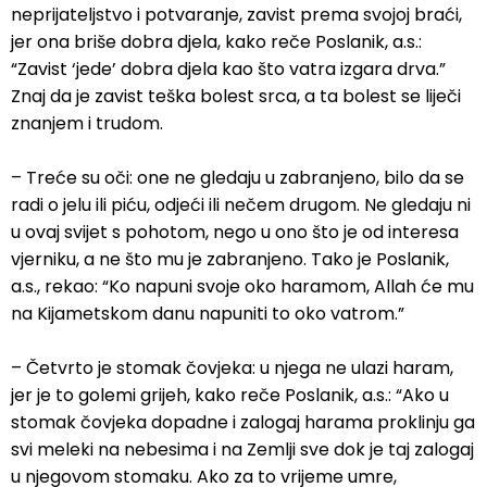
neprijateljstvo i potvaranje, zavist prema svojoj braći,
jer ona briše dobra djela, kako reče Poslanik, a.s.:
“Zavist ‘jede’ dobra djela kao što vatra izgara drva.”
Znaj da je zavist teška bolest srca, a ta bolest se liječi
znanjem i trudom.
– Treće su oči: one ne gledaju u zabranjeno, bilo da se
radi o jelu ili piću, odjeći ili nečem drugom. Ne gledaju ni
u ovaj svijet s pohotom, nego u ono što je od interesa
vjerniku, a ne što mu je zabranjeno. Tako je Poslanik,
a.s., rekao: “Ko napuni svoje oko haramom, Allah će mu
na Kijametskom danu napuniti to oko vatrom.”
– Četvrto je stomak čovjeka: u njega ne ulazi haram,
jer je to golemi grijeh, kako reče Poslanik, a.s.: “Ako u
stomak čovjeka dopadne i zalogaj harama proklinju ga
svi meleki na nebesima i na Zemlji sve dok je taj zalogaj
u njegovom stomaku. Ako za to vrijeme umre,