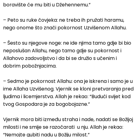
boravište će mu biti u Džehennemu.”
– Peto su ruke čovjeka: ne treba ih pružati haramu,
nego onome što znači pokornost Uzvišenom Allahu.
– Šesto su njegove noge: ne ide njima tamo gdje bi bio
neposlušan Allahu, nego tamo gdje su pokornost i
Allahovo zadovoljstvo i da bi se družio s učenim i
dobrim pobožnjacima.
– Sedmo je pokornost Allahu: ona je iskrena i samo je u
ime Allaha Uzvišenog. Vjernik se kloni pretvaranja pred
ljudima i licemjerstva. Allah je rekao: “Budući svijet kod
tvog Gospodara je za bogobojazne.”
Vjernik mora biti između straha i nade, nadati se Božijoj
milosti i ne smije se razočarati u nju. Allah je rekao:
“Nemojte gubiti nadu u Božiju milost.”