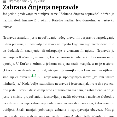
Objavljeno:
25/05/2016
Zabrana činjenja nepravde
Još jedno predavanje zanimljive teme “Zabrana činjena nepravde” održao je
mr. Esnaf-ef. Imamović u okviru Katedre hadisa. Isto donosimo u nastavku
teksta:
Nepravda ar.zulum jeste nepoštivanje tuđeg prava, ili bespravno raspolaganje
tuđim pravima, ili postvaljanje stvari na mjesto koje mu nije predviđeno bilo
uz dodatak ili smanjenje, ili odstupanje u vremenu ili mjestu. Nepravda je
zabranjena Kur’anom, sunneton, koncenzusom isl. uleme i zdrav razum na to
upućuje. U Kur’anu zulum u jednom od ajeta znači manjak, a to je u ajetu:
„Oba vrta su davala svoj plod, ničega nije
manjkalo
, a kroz sredinu njihovu
[1]
smo rijeku proveli.“
A u arapskom je upotrijebljen izraz: „ve lem tazlim
minhu šej’a.“ Kada bolje razmislimo nepravda i jeste manjak i to u dva pravca;
prvi jeste u smislu da se osmjelimo i činimo ono šta nam je zabranjeno, a drugi
jeste u smislu propuštanja i izostavljanja naših obaveza, i možemo slobodno
reći da se značenje zulma-nepravde vraća na ova dva značenja, kako ćemo to
uvidjeti. Znači manjak poštivanja zabrana i ispunjavanja obaveza. Mnogi
navode da postoje dvije vrste nepravde: prema Allahu dželle ša’nuhu i prema