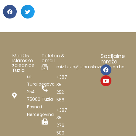
Medžlis
Telefon &
Socijalne
Islamske
email
mreže
zajednice
miz.tuzla@islamskazajednica.ba
Tuzla
ul.
+387
Turalibegova
35
25A
252
75000 Tuzla
568
Bosna i
+387
Hercegovina
35
276
509