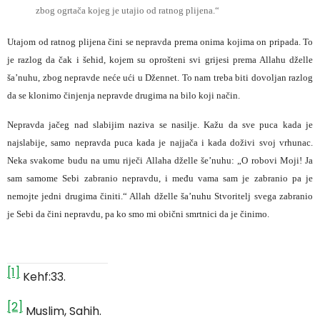
zbog ogrtača kojeg je utajio od ratnog plijena.“
Utajom od ratnog plijena čini se nepravda prema onima kojima on pripada. To
je razlog da čak i šehid, kojem su oprošteni svi grijesi prema Allahu dželle
ša’nuhu, zbog nepravde neće ući u Džennet. To nam treba biti dovoljan razlog
da se klonimo činjenja nepravde drugima na bilo koji način.
Nepravda jačeg nad slabijim naziva se nasilje. Kažu da sve puca kada je
najslabije, samo nepravda puca kada je najjača i kada doživi svoj vrhunac.
Neka svakome budu na umu riječi Allaha dželle še’nuhu: „O robovi Moji! Ja
sam samome Sebi zabranio nepravdu, i među vama sam je zabranio pa je
nemojte jedni drugima činiti.“ Allah dželle ša’nuhu Stvoritelj svega zabranio
je Sebi da čini nepravdu, pa ko smo mi obični smrtnici da je činimo.
[1]
Kehf:33.
[2]
Muslim, Sahih.