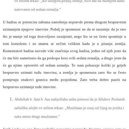
ve sellem rekao: „Ko uzurpira pedalj zemlje, biće mu na Sudnjem danu
natovaren od sedam zemalja.“
U hadisu se potencira zabrana nanošenja nepravde prema drugom bespravnim
uzimanjem njegove imovine. Pedalj je spomenut ne da se razumije da je ono
što je manje od toga dozvoljeno uzurpirati, nego što se on često spominje u
tom kontekstu i ne smatra se nečim velikim kada je u pitanju zemlja.
Komentatori hadisa navode više značenja ovog hadisa, jedno od njih jeste da
će mu biti nametnuto da ga prokopa kroz svih sedam zemalja, a drugo jeste da
će ga njime opteretiti od sedam zemalja. To nam pokazuje koliki je grijeh
bespravno uzimati tuđu imovinu, a zemlja je spomenuta zato što se često
pomjeraju znakovi granica među posjedima. Zato treba dobro paziti na
bespravno uzimanje tuđe imovine.
Abdullah b. Amr b. Aas radijellahu anhu prenosi da je Allahov Poslanik
sallallhu alejhi ve sellem rekao: „Musliman je onaj od čijeg su jezika i
ruku mirni drugi musliamni.“