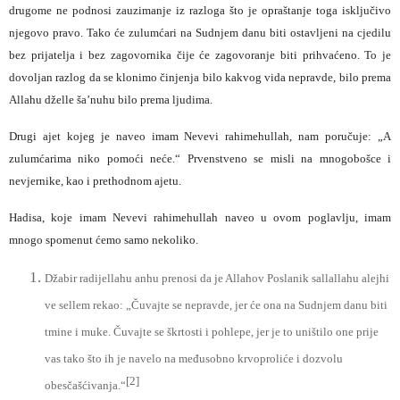
drugome ne podnosi zauzimanje iz razloga što je opraštanje toga isključivo
njegovo pravo. Tako će zulumćari na Sudnjem danu biti ostavljeni na cjedilu
bez prijatelja i bez zagovornika čije će zagovoranje biti prihvaćeno. To je
dovoljan razlog da se klonimo činjenja bilo kakvog vida nepravde, bilo prema
Allahu dželle ša’nuhu bilo prema ljudima.
Drugi ajet kojeg je naveo imam Nevevi rahimehullah, nam poručuje: „A
zulumćarima niko pomoći neće.“ Prvenstveno se misli na mnogobošce i
nevjernike, kao i prethodnom ajetu.
Hadisa, koje imam Nevevi rahimehullah naveo u ovom poglavlju, imam
mnogo spomenut ćemo samo nekoliko.
Džabir radijellahu anhu prenosi da je Allahov Poslanik sallallahu alejhi
ve sellem rekao: „Čuvajte se nepravde, jer će ona na Sudnjem danu biti
tmine i muke. Čuvajte se škrtosti i pohlepe, jer je to uništilo one prije
vas tako što ih je navelo na međusobno krvoproliće i dozvolu
[2]
obesčašćivanja.“