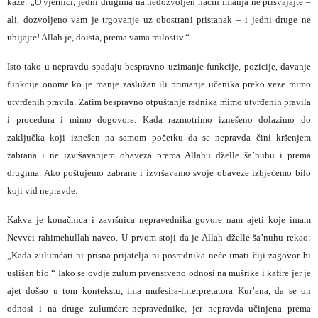
kaže: „O vjernici, jedni drugima na nedozvoljen način imanja ne prisvajajte –
ali, dozvoljeno vam je trgovanje uz obostrani pristanak – i jedni druge ne
ubijajte! Allah je, doista, prema vama milostiv.“
Isto tako u nepravdu spadaju bespravno uzimanje funkcije, pozicije, davanje
funkcije onome ko je manje zaslužan ili primanje učenika preko veze mimo
utvrđenih pravila. Zatim bespravno otpuštanje radnika mimo utvrđenih pravila
i procedura i mimo dogovora. Kada razmotrimo iznešeno dolazimo do
zaključka koji iznešen na samom početku da se nepravda čini kršenjem
zabrana i ne izvršavanjem obaveza prema Allahu dželle ša’nuhu i prema
drugima. Ako poštujemo zabrane i izvršavamo svoje obaveze izbjećemo bilo
koji vid nepravde.
Kakva je konačnica i završnica nepravednika govore nam ajeti koje imam
Nevvei rahimehullah naveo. U prvom stoji da je Allah dželle ša’nuhu rekao:
„Kada zulumćari ni prisna prijatelja ni posrednika neće imati čiji zagovor bi
uslišan bio.“ Iako se ovdje zulum prvenstveno odnosi na mušrike i kafire jer je
ajet došao u tom kontekstu, ima mufesira-interpretatora Kur’ana, da se on
odnosi i na druge zulumćare-nepravednike, jer nepravda učinjena prema