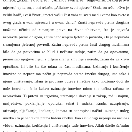
On reče: „A koji je ovo grad?“ „Allahov sveti grad,“ odgovoriše. „A koji je ovo
mjesec,“ upita on, a oni rekoše: „Allahov sveti mjesec.“ Onda on reče: „Ovo je
veliki hadž, i vaši životi, imetci vaši i čast vaša su sveti među vama kao svetost
ovog grada u vom mjesecu i u ovom danu.“ Znači nepravdu prema drugima
možemo učiniti oduzimanjem prava na život ubistvom, što je najveća
nepravda prema drugom, zatim nanošenjem tjelesnih povreda, i tu je nepravda
srazmjerna tjelesnoj povredi. Zatim nepravdu prema časti drugog muslimana
bilo da ga potvorimo za blud i nečasne radnje, zatim da ga ogovaramo,
prenosimo njegove riječi s ciljem širenja smutnje i nereda, zatim da ga krivo
optužimo, ili bilo šta što udara na čast muslimana. Uzimanje i korištenje
imovine na nepropisan način je nepravda prema imetku drugog, isto tako i
njeno uništavanje. Islam je propisao puteve i načine kako možemo doći do
tuđe imovine i bilo kakvo uzimanje imovine mimo tih načina računa se
nepravdom. Ti putevi su trgovina, uzimanje i davanje u zakup, rad u najmu,
nasljedstvo, poklanjanje, oporuka, zekat i sadaka. Krađa, uzurpiranje,
otimanje, pljačkanje, kockanje, kamata su nepropisni načini uzimanja tuđeg
imetka i to je nepravda prema tuđem imetku, kao i svi drugi nepropisni načini i
vidovi uzimanja, korištenja i uništavanja tuđe imovine. Allah dželle ša’nuhu