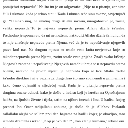
pomiješati nepravdu?“ Na što im je on odgovorio: „Nije to u pitanju, zar niste
čuli Lukmana kada je rekao sinu: ‘Kada Lukman reče sinu svome, savjetujući
ga: “O sinko moj, ne smatraj druge Allahu ravnim, mnogoboštvo je, zaista,
velika nepravda.’To je najveća nepravda prema Allahu dželle ša’nuhu.
Prethodno je spomenuto da mi ne možemo naškoditi Allahu dželle ša’nuhu i da
to nije značenje nepravde prema Njemu, već da je to nepoštivanje njegovih
prava kod nas. Na drugom mjestu su ostale vrste kufra-nevjerstva koje su
također nepravda prema Njemu, zatim ostale vrste grijeha. Znači svako kršenje
Njegovih zabrana i nepoštivanje Njegovih naredbi ubraja se u nepravdu prema
Njemu, naravno na prvom mjestu je neprvada koja se tiče Allaha dželle
ša’nuhu direktno i nije vezana za druge, kao što smo spomenuli u primjerima i
kako ćemo objasniti u sljedećoj vrsti. Kada je u pitanju nepravda prema
drugima ona se odnosi, kako je došlo u hadisu koji je izrečen na Oproštajnom
hadžu, na ljudske živote i tijela, zatim na njihov imetak i čast. U hadisu, kojeg
prenosi Ibn Omer radijallahu anhuma, je došlo
da je Allahov Poslanik
sallallahu alejhi ve sellem prvi dan bajrama na hadžu kojeg je obavljao, stao
između džemreta i rekao: „Koji je ovo dan?“ „Dan klanja kurbana,“ rekoše oni.