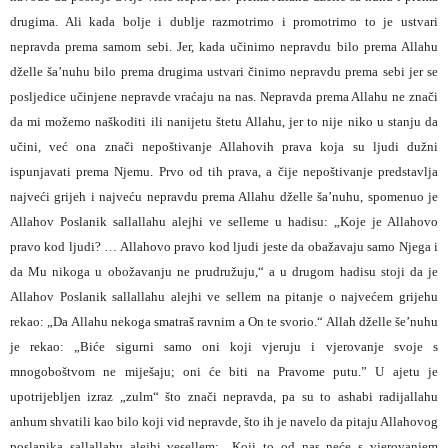
drugima. Ali kada bolje i dublje razmotrimo i promotrimo to je ustvari
nepravda prema samom sebi. Jer, kada učinimo nepravdu bilo prema Allahu
dželle ša’nuhu bilo prema drugima ustvari činimo nepravdu prema sebi jer se
posljedice učinjene nepravde vraćaju na nas. Nepravda prema Allahu ne znači
da mi možemo naškoditi ili nanijetu štetu Allahu, jer to nije niko u stanju da
učini, već ona znači nepoštivanje Allahovih prava koja su ljudi dužni
ispunjavati prema Njemu. Prvo od tih prava, a čije nepoštivanje predstavlja
najveći grijeh i najveću nepravdu prema Allahu dželle ša’nuhu, spomenuo je
Allahov Poslanik sallallahu alejhi ve selleme u hadisu: „Koje je Allahovo
pravo kod ljudi? … Allahovo pravo kod ljudi jeste da obažavaju samo Njega i
da Mu nikoga u obožavanju ne prudružuju,“ a u drugom hadisu stoji da je
Allahov Poslanik sallallahu alejhi ve sellem na pitanje o najvećem grijehu
rekao: „Da Allahu nekoga smatraš ravnim a On te svorio.“ Allah dželle še’nuhu
je rekao: „Biće sigurni samo oni koji vjeruju i vjerovanje svoje s
mnogoboštvom ne miješaju; oni će biti na Pravome putu.” U ajetu je
upotrijebljen izraz „zulm“ što znači nepravda, pa su to ashabi radijallahu
anhum shvatili kao bilo koji vid nepravde, što ih je navelo da pitaju Allahovog
poslanika sallallahu alejhi vesellem: „Koji to od nas neće s vjerovanjem