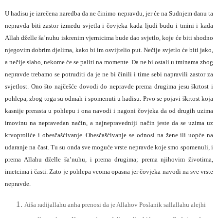
U hadisu je izrečena naredba da ne činimo nepravdu, jer će na Sudnjem danu ta
nepravda biti zastor između svjetla i čovjeka kada ljudi budu i tmini i kada
Allah dželle ša’nuhu iskrenim vjernicima bude dao svjetlo, koje će biti shodno
njegovim dobrim djelima, kako bi im osvijtelio put. Nečije svjetlo će biti jako,
a nečije slabo, nekome će se paliti na momente. Da ne bi ostali u tminama zbog
nepravde trebamo se potruditi da je ne bi činili i time sebi napravili zastor za
svjetlost. Ono što najčešće dovodi do nepravde prema drugima jesu škrtost i
pohlepa, zbog toga su odmah i spomenuti u hadisu. Prvo se pojavi škrtost koja
kasnije prerasta u pohlepu i ona navodi i nagoni čovjeka da od drugih uzima
imovinu na nepravedan način, a najnepravedniji način jeste da se uzima uz
krvoproliće i obesčašćivanje. Obesčašćivanje se odnosi na žene ili uopće na
udaranje na čast. Tu su onda sve moguće vrste nepravde koje smo spomenuli, i
prema Allahu dželle
ša’nuhu
, i prema drugima; prema njihovim životima,
imetcima i časti. Zato je pohlepa veoma opasna jer čovjeka navodi na sve vrste
nepravde.
Aiša radijallahu anha prenosi da je Allahov Poslanik sallallahu alejhi