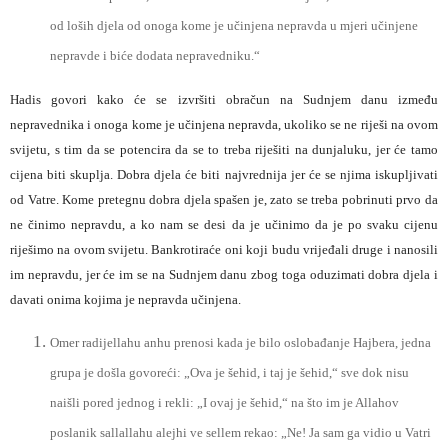
od loših djela od onoga kome je učinjena nepravda u mjeri učinjene
nepravde i biće dodata nepravedniku.“
Hadis govori kako će se izvršiti obračun na Sudnjem danu između
nepravednika i onoga kome je učinjena nepravda, ukoliko se ne riješi na ovom
svijetu, s tim da se potencira da se to treba riješiti na dunjaluku, jer će tamo
cijena biti skuplja. Dobra djela će biti najvrednija jer će se njima iskupljivati
od Vatre. Kome pretegnu dobra djela spašen je, zato se treba pobrinuti prvo da
ne činimo nepravdu, a ko nam se desi da je učinimo da je po svaku cijenu
riješimo na ovom svijetu. Bankrotiraće oni koji budu vrijeđali druge i nanosili
im nepravdu, jer će im se na Sudnjem danu zbog toga oduzimati dobra djela i
davati onima kojima je nepravda učinjena.
Omer radijellahu anhu prenosi kada je bilo oslobađanje Hajbera, jedna
grupa je došla govoreći: „Ova je šehid, i taj je šehid,“ sve dok nisu
naišli pored jednog i rekli: „I ovaj je šehid,“ na što im je Allahov
poslanik sallallahu alejhi ve sellem rekao: „Ne! Ja sam ga vidio u Vatri