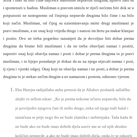
Jezik i ruke su ono čime najčešće nanosimo nepravdu drugima, upravo zato su
i spomenuti u hadisu. Musliman u pravom smislu te riječi nećemo biti dok se u
potpunosti ne sustegnemo od činjenja nepravde drugima bilo čime i na bilo
koji način. Musliman, od čijeg su uznemiravanja mirni drugi muslimani je
pravi musliman, a ne onaj koji vrijeđa druge i nanosi im štetu pa makar klanjao
i postio. Ovo ne treba pogrešno razumjeti da je dovoljno biti dobar prema
drugima da bismo bili muslimani i da ne treba obavljati namaz i postiti,
naprotiv onaj koji obavlja namaz i posti i dobar je prema drugima to je pravi
musliman, i to lijepo ponašanje je dokaz da su na njega utjecali namaz i post,
tj.vjera i vjerski odgoj. Onaj koji ne obavlja namaz i ne posti, a dobar je prema
drugima to je stekao nečim drugim a ne namazom i postom, odnosno vjerom.
Ebu Hurejra radijallahu anhu prenosi da je Allahov poslanik sallallhu
alejhi ve sellem rekao: „Ko je prema nekome učinio nepravdu, bilo da
je povrijedio njegovu čast ili nešto drugo, neka od njega traži halal i
razračuna se prije nego što ne bude zlatnika i srebrenjaka. Tada kada ih
ne bude ako on bude imao dobrih djela uzeće mu se od njih shodno
količini nepravde, a ako ne bude imao dobrih djela, onda će se oduzeti