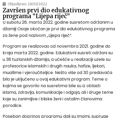
Objavljeno:
28/03/2022
Završen prvi dio edukativnog
programa “Lijepa riječ”
U subotu 26. marta 2022. godine susretom održanim u
džamiji Osoje okočan je prvi dio edukativnog programa
za žene pod nazivom „Lijepa riječ“.
Program se realizovao od novembra 2021. godine do
kraja marta 2022. godine. Edukativni susreti održani su
u 38 tuzlanskih džamija, a učešće u realizaciji uzele su
profesorice islamskih i drugih nauka, hafize, ljekari,
muallime i vjeroučiteljice. Nešto više od 30 predavača
bilo je uključeno u ovaj edukativni program. Teme o
kojima se govorilo na susretima bile su iz oblasti
islama, zdravlja, komunikacije i odgoja, ali i druge teme
koje su zanimljive i bliske ženi i ostalim članovima
porodice.
Poseban doprinos programu dali su imami, supruge