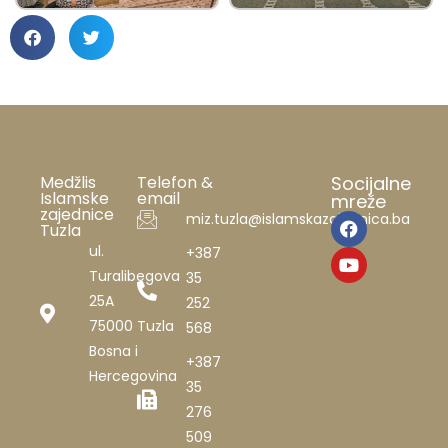
Medžlis
Telefon &
Socijalne
Islamske
email
mreže
zajednice
miz.tuzla@islamskazajednica.ba
Tuzla
ul.
+387
Turalibegova
35
25A
252
75000 Tuzla
568
Bosna i
+387
Hercegovina
35
276
509