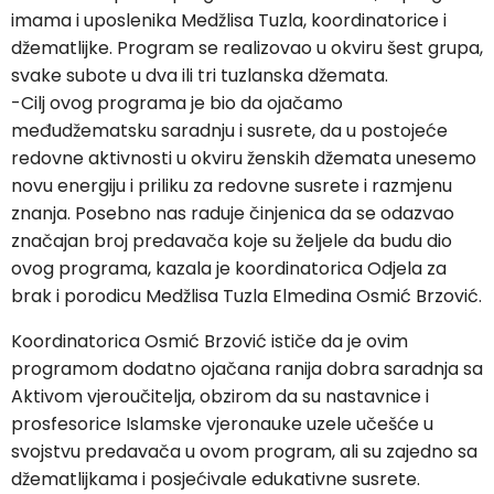
imama i uposlenika Medžlisa Tuzla, koordinatorice i
džematlijke. Program se realizovao u okviru šest grupa,
svake subote u dva ili tri tuzlanska džemata.
-Cilj ovog programa je bio da ojačamo
međudžematsku saradnju i susrete, da u postojeće
redovne aktivnosti u okviru ženskih džemata unesemo
novu energiju i priliku za redovne susrete i razmjenu
znanja. Posebno nas raduje činjenica da se odazvao
značajan broj predavača koje su željele da budu dio
ovog programa, kazala je koordinatorica Odjela za
brak i porodicu Medžlisa Tuzla Elmedina Osmić Brzović.
Koordinatorica Osmić Brzović ističe da je ovim
programom dodatno ojačana ranija dobra saradnja sa
Aktivom vjeroučitelja, obzirom da su nastavnice i
prosfesorice Islamske vjeronauke uzele učešće u
svojstvu predavača u ovom program, ali su zajedno sa
džematlijkama i posjećivale edukativne susrete.